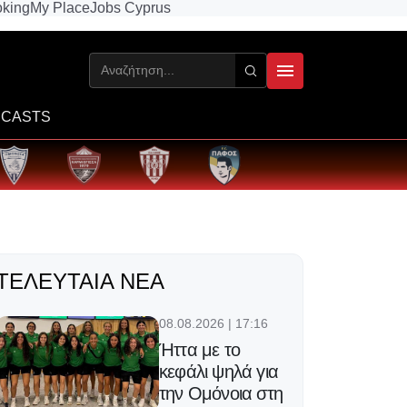
king
My Place
Jobs Cyprus
CASTS
ΤΕΛΕΥΤΑΊΑ ΝΈΑ
08.08.2026 | 17:16
Ήττα με το
κεφάλι ψηλά για
την Ομόνοια στη