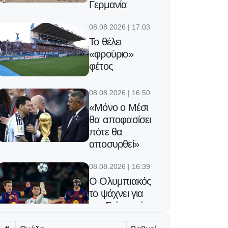
Γερμανία
08.08.2026 | 17:03
Το θέλει
«φρούριο»
φέτος
08.08.2026 | 16:50
«Μόνο ο Μέσι
θα αποφασίσει
πότε θα
αποσυρθεί»
08.08.2026 | 16:39
Ο Ολυμπιακός
το ψάχνει για
τον Σκίρι από
την Αϊντραχτ