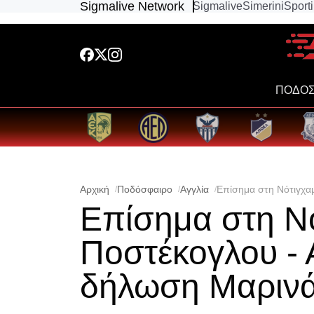
Sigmalive Network
Sigmalive
Simerini
Sport
ΠΟΔΟΣ
Αρχική
Ποδόσφαιρο
Αγγλία
Επίσημα στη Νότιγχα
Επίσημα στη Ν
Ποστέκογλου -
δήλωση Μαριν