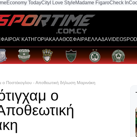
ime
Economy Today
City
I Love Style
Madame Figaro
Check In
Coo
ΦΑΙΡΟ
Α’ ΚΑΤΗΓΟΡΙΑ
ΚΑΛΑΘΟΣΦΑΙΡΑ
ΕΛΛΑΔΑ
VIDEOS
POD
μ ο Ποστέκογλου - Αποθεωτική δήλωση Μαρινάκη
ότιγχαμ ο
 Αποθεωτική
άκη