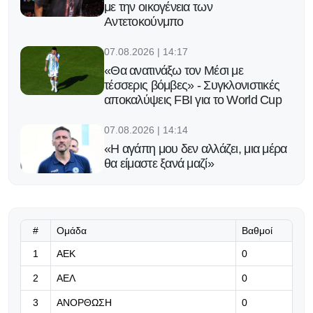
με την οικογένεια των
Αντετοκούνμπο
07.08.2026 | 14:17
«Θα ανατινάξω τον Μέσι με
τέσσερις βόμβες» - Συγκλονιστικές
αποκαλύψεις FBI για το World Cup
07.08.2026 | 14:14
«Η αγάπη μου δεν αλλάζει, μια μέρα
θα είμαστε ξανά μαζί»
07.08.2026 | 14:04
Γερά στο κόλπο της πρόκρισης που
δεν απαιτεί θαύμα
#
Ομάδα
Βαθμοί
1
ΑΕΚ
0
07.08.2026 | 13:51
2
ΑΕΛ
0
«Μας εκφράζει απόλυτα το
επετειακό σήμα μας»
3
ΑΝΟΡΘΩΣΗ
0