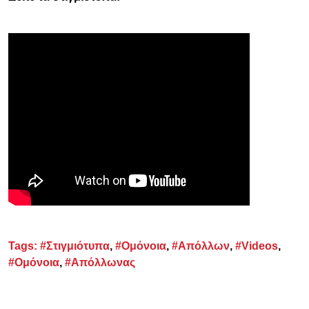
Tags:
#Στιγμιότυπα
,
#Ομόνοια
,
#Απόλλων
,
#Videos
,
#Ομόνοια
,
#Απόλλωνας