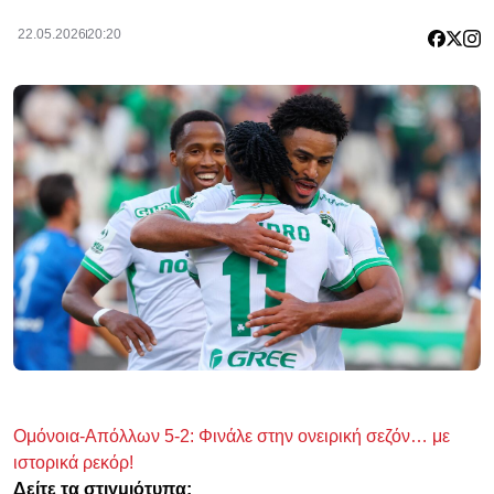
22.05.2026
20:20
Ομόνοια-Απόλλων 5-2: Φινάλε στην ονειρική σεζόν… με
ιστορικά ρεκόρ!
Δείτε τα στιγμιότυπα: