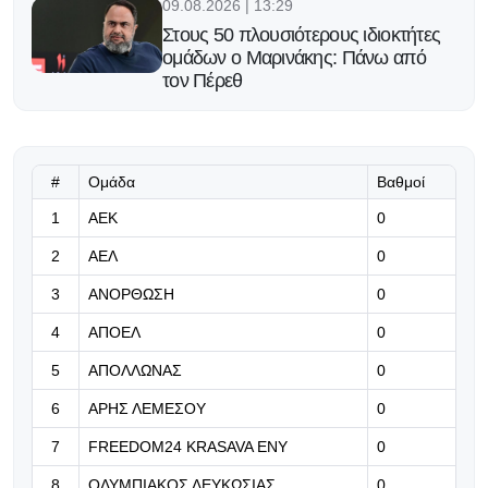
09.08.2026 | 13:29
Στους 50 πλουσιότερους ιδιοκτήτες
ομάδων ο Μαρινάκης: Πάνω από
τον Πέρεθ
09.08.2026 | 13:16
Για τον πρώτο τίτλο μετά τις 140
συμμετοχές στη Ligue 1
#
Ομάδα
Βαθμοί
1
ΑΕΚ
0
09.08.2026 | 13:03
2
ΑΕΛ
0
Η FIFA προειδοποιεί για
προσπάθεια υπονόμευσης του
3
ΑΝΟΡΘΩΣΗ
0
Ινφαντίνο
4
ΑΠΟΕΛ
0
09.08.2026 | 12:49
5
ΑΠΟΛΛΩΝΑΣ
0
Πρώην παίκτης του Παναθηναϊκού
πάει σε ομάδα 4ης κατηγορίας της
6
ΑΡΗΣ ΛΕΜΕΣΟΥ
0
Ιταλίας
7
FREEDOM24 KRASAVA ΕΝΥ
0
09.08.2026 | 12:36
8
ΟΛΥΜΠΙΑΚΟΣ ΛΕΥΚΩΣΙΑΣ
0