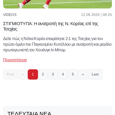
12.06.2026 | 08:25
VIDEOS
ΣΤΙΓΜΙΟΤΥΠΑ: Η ανατροπή της Ν. Κορέας επί της
Τσεχίας
Δείτε πώς η Νότια Κορέα επικράτησε 2-1 της Τσεχίας για τον
πρώτο όμιλο του Παγκοσμίου Κυπέλλου με ανατροπή και μεγάλο
πρωταγωνιστή τον Χουάνγκ Ιν-Μπομ.
Περισσότερα
First
«
1
2
3
4
5
»
Last
ΤΕΛΕΥΤΑΊΑ ΝΈΑ