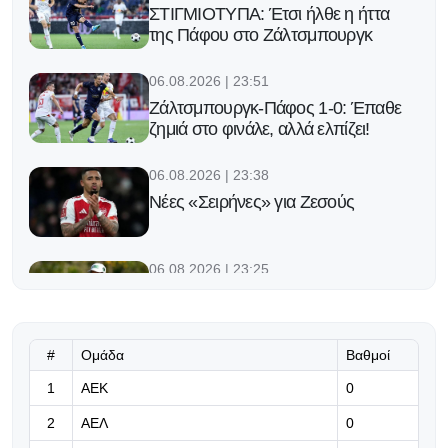
ΣΤΙΓΜΙΟΤΥΠΑ: Έτσι ήλθε η ήττα
της Πάφου στο Ζάλτσμπουργκ
06.08.2026 | 23:51
Ζάλτσμπουργκ-Πάφος 1-0: Έπαθε
ζημιά στο φινάλε, αλλά ελπίζει!
06.08.2026 | 23:38
Νέες «Σειρήνες» για Ζεσούς
06.08.2026 | 23:25
Ο Φορλάν νέος προπονητής της
εθνικής Ουρουγουάης!
#
Ομάδα
Βαθμοί
06.08.2026 | 23:12
1
ΑΕΚ
0
«Μπορούμε να βασιστούμε σε
όλους τους παίκτες μας»
2
ΑΕΛ
0