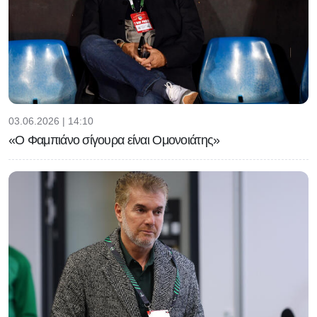
03.06.2026 | 14:10
«Ο Φαμπιάνο σίγουρα είναι Ομονοιάτης»