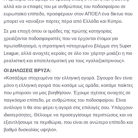
αλλά και οι επαφές του με ανθρώπους του ποδοσφαίρου σε
ευρωπαϊκό επίπεδο, προσφέρουν στον ΑΠΟΕΛ ένα δίκτυο που
μπορεί να «ανοίξει» πόρτες πέρα από Ελλάδα και Κύπρο.
Σε μια εποχή όπου οι ομάδες της πρώτης κατηγορίας
χρειάζονται ποδοσφαιριστές που να έρχονται έτοιμοι για
πρωταθλητισμό, η στρατηγική «στοχευμένο βλέμμα στη Super
League, αλλά ανοιχτές κεραίες σε όλο τον χάρτη» μοιάζει η πιο
ρεαλιστική και αποτελεσματική για τους «γαλαζοκίτρινους».
ΟΙ ΔΗΛΩΣΕΙΣ ΒΡΥΖΑ:
«Κοιτάξαμε στοχευμένα την ελληνική αγορά. Σίγουρα δεν είναι
μόνο η ελληνική αγορά που κοιτάμε ως ομάδα, κοιτάμε παίκτες
που μπορούν να μας βοηθήσουν. Έχουμε σχέσεις ανοιχτές σε
παγκόσμιο επίπεδο, με ανθρώπους του ποδοσφαίρου. Είναι
ανάλογα τι θα σου φέρει η αγορά στις επιλογές σου. Υπάρχουν
ιδιαιτερότητες. Θέλουμε να προσεγγίσουμε περιπτώσεις και να
εξαντλήσουμε τα περιθώρια, που είναι σε ανώτερο επίπεδο και
βαθμό δυσκολίας υψηλό».