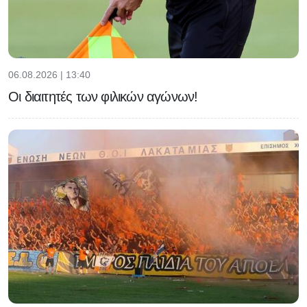
06.08.2026 | 13:40
Οι διαιτητές των φιλικών αγώνων!