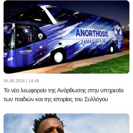
06.08.2026 | 14:45
Το νέο λεωφορείο της Ανόρθωσης στην υπηρεσία
των παιδιών και της ιστορίας του Συλλόγου