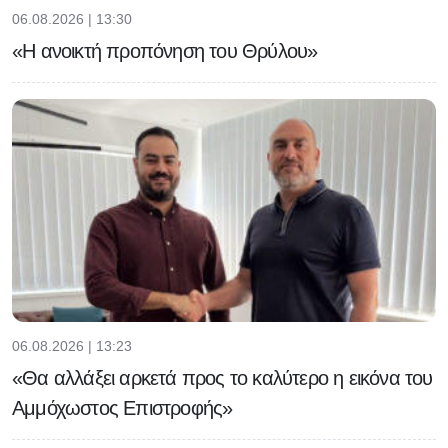
06.08.2026 | 13:30
«Η ανοικτή προπόνηση του Θρύλου»
06.08.2026 | 13:23
«Θα αλλάξει αρκετά προς το καλύτερο η εικόνα του
Αμμόχωστος Επιστροφής»