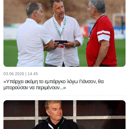
03.06.2026 | 14:45
«Υπάρχει ακόμη το εμπάργκο λόγω Γιάνσον, θα
μπορούσαν να περιμένουν...»