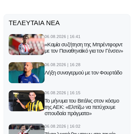
ΤΕΛΕΥΤΑΊΑ ΝΈΑ
06.08.2026 | 16:41
«Καμία συζήτηση της Μπρέντφορντ
με τον Παναθηναϊκό για τον Γένσεν»
06.08.2026 | 16:28
Λήξη συναγερμού με τον Φουρτάδο
06.08.2026 | 16:15
Το μήνυμα του Βιτάλις στον κόσμο
της ΑΕΚ: «Ελπίζω να πετύχουμε
σπουδαία πράγματα»
06.08.2026 | 16:02