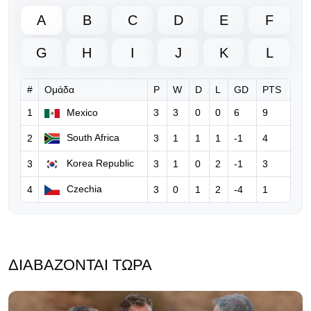
A
B
C
D
E
F
06.08.2026 | 18:50
Νέο ξεκάθαρο μήνυμα της UEFA
G
H
I
J
K
L
προς τη FIFA για τον Ινφαντίνο
#
Ομάδα
P
W
D
L
GD
PTS
06.08.2026 | 10:36
FIFA: Παραδέχεται λάθη του
1
Mexico
3
3
0
0
6
9
Ινφαντίνο, τον στηρίζει και
South Africa
2
3
1
1
1
-1
4
ξεκαθαρίζει… «δεν θα δεχθούμε
καμία επίθεση»
Korea Republic
3
3
1
0
2
-1
3
06.08.2026 | 08:39
Czechia
4
3
0
1
2
-4
1
Ο Ινφαντίνο υπόσχεται τον τελικό
του Μundial 2030 στο Μαρόκο για
να πάρει δημόσια στήριξη!
ΔΙΑΒΆΖΟΝΤΑΙ ΤΏΡΑ
05.08.2026 | 17:32
Eπίθεση Φίγκο κατά του Ινφαντίνο:
«Πρέπει να παραιτηθείς για να
σωθεί το ποδόσφαιρο»