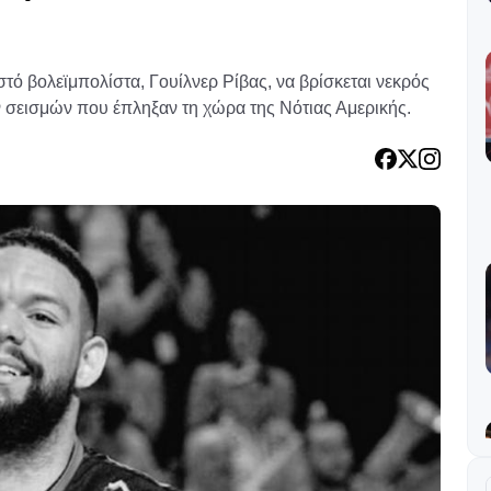
τό βολεϊμπολίστα, Γουίλνερ Ρίβας, να βρίσκεται νεκρός
ών σεισμών που έπληξαν τη χώρα της Νότιας Αμερικής.