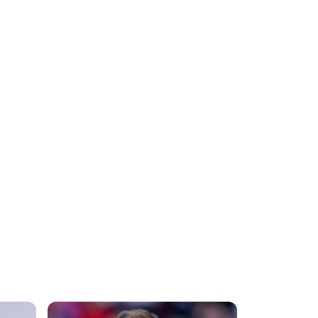
06.08.2026 | 23:38
Νέες «Σειρήνες»
για Ζεσούς