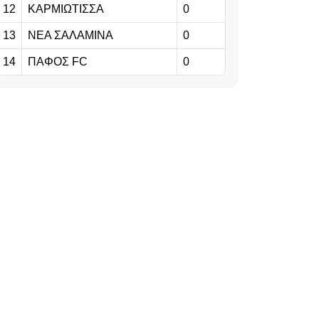
12
ΚΑΡΜΙΩΤΙΣΣΑ
Europa League:
0
Εξάρα της
13
ΝΕΑ ΣΑΛΑΜΙΝΑ
0
Μπενφίκα στη
Χαρτς με
14
ΠΑΦΟΣ FC
0
σκόρερ Παυλίδη
06.08.2026 | 23:59
ΣΤΙΓΜΙΟΤΥΠΑ:
Έτσι ήλθε η ήττα
της Πάφου στο
Ζάλτσμπουργκ
06.08.2026 | 23:51
Ζάλτσμπουργκ-
Πάφος 1-0:
Έπαθε ζημιά
στο φινάλε,
αλλά ελπίζει!