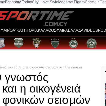
ime
Economy Today
City
I Love Style
Madame Figaro
Check In
Coo
ΦΑΙΡΟ
Α’ ΚΑΤΗΓΟΡΙΑ
ΚΑΛΑΘΟΣΦΑΙΡΑ
ΕΛΛΑΔΑ
VIDEOS
POD
γένειά του θύματα των φονικών σεισμών στη Βενεζουέλα
Ο γνωστός
και η οικογένειά
 φονικών σεισμών