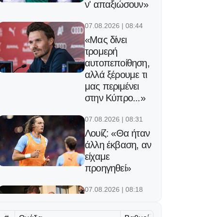
ν' απαξιώσουν»
07.08.2026 | 08:44
«Μας δίνει
τρομερή
αυτοπεποίθηση,
αλλά ξέρουμε τι
μας περιμένει
στην Κύπρο...»
07.08.2026 | 08:31
Λουίζ: «Θα ήταν
άλλη έκβαση, αν
είχαμε
προηγηθεί»
07.08.2026 | 08:18
«Γκρέμισαν» τη
Φλωρεντία στην