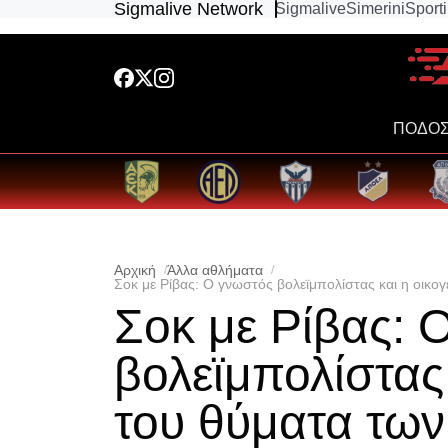
Sigmalive Network
Sigmalive
Simerini
Sport
ΠΟΔΟΣ
Αρχική
Άλλα αθλήματα
Σοκ με Ρίβας: Ο γνωστός βολεϊμπολίστας και η οικο
Σοκ με Ρίβας: 
βολεϊμπολίστας 
του θύματα των