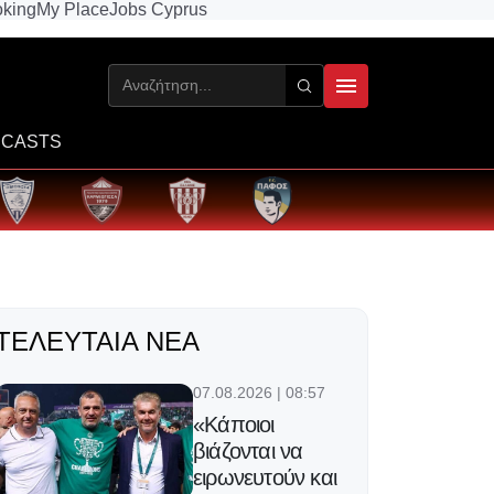
king
My Place
Jobs Cyprus
CASTS
ΤΕΛΕΥΤΑΊΑ ΝΈΑ
07.08.2026 | 08:57
«Κάποιοι
βιάζονται να
ειρωνευτούν και