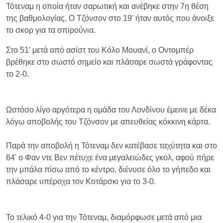
Τότεναμ η οποία ήταν σαρωτική και ανέβηκε στην 7η θέση
της βαθμολογίας. Ο Τζόνσον στο 19' ήταν αυτός που άνοιξε
το σκορ για τα σπιρούνια.
Στο 51' μετά από ασίστ του Κόλο Μουανί, ο Οντομπέρ
βρέθηκε στο σωστό σημείο και πλάσαρε σωστά γράφοντας
το 2-0.
Ωστόσο λίγο αργότερα η ομάδα του Λονδίνου έμεινε με δέκα
λόγω αποβολής του Τζόνσον με απευθείας κόκκινη κάρτα.
Παρά την αποβολή η Τότεναμ δεν κατέβασε ταχύτητα και στο
64' ο Φαν ντε Βεν πέτυχε ένα μεγαλειώδες γκολ, αφού πήρε
την μπάλα πίσω από το κέντρο, διένυσε όλο το γήπεδο και
πλάσαρε υπέροχα τον Κοτάρσκι για το 3-0.
Το τελικό 4-0 για την Τότεναμ, διαμόρφωσε μετά από μια