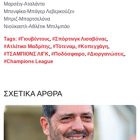
Μαρσέιγ-Αταλάντα
Μπενφίκα-Μπάγερ Λεβερκούζεν
Μπριζ-Μπαρτσελόνα
Νιούκαστλ-Αθλέτικ Μπιλμπάο
Tags:
#Γιουβέντους
,
#Σπόρτινγκ Λισαβόνας
,
#Ατλέτικο Μαδρίτης
,
#Τότεναμ
,
#Κοπεγχάγη
,
#ΤΣΑΜΠΙΟΝΣ ΛΙΓΚ
,
#Ποδόσφαιρο
,
#Διοργανώσεις
,
#Champions League
ΣΧΕΤΙΚΆ ΆΡΘΡΑ