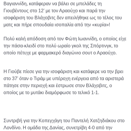
Βαγιαννίδη, κατάφεραν να βάλει σε μπελάδες τη
Γιουβέντους στο 12' με τον Αραούχο και παρά την
ισοφάριση του Βλάχοβιτς δεν απειλήθηκε ως το τέλος του
ματς και πήρε σπουδαία ισοπαλία από την «κυρία»!
Πολύ καλή απόδοση από τον Φώτη Ιωαννίδη, ο οποίος είχε
την πάσα-κλειδί στο πολύ ωραίο γκολ της Σπόρτινγκ, το
οποίο πέτυχε με φαρμακερό διαγώνιο σουτ ο Αραούχο.
Η Γιούβε πίεσε για την ισοφάριση και κατάφερε να την βρει
στο 37' όταν ο Τιράμ με υπέροχη ενέργεια από τα αριστερά
πάτησε στην περιοχή και έστρωσε στον Βλάχοβιτς, ο
οποίος με το μυτάκι διαμόρφωσε το τελικό 1-1.
Συντριβή για την Κοπεγχάγη του Παντελή Χατζηδιάκου στο
Λονδίνο. Η ομάδα της Δανίας, συνετρίβη 4-0 από την