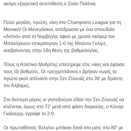
ακόμη εξαιρετική αντεπίθεση ο Ζοάο Παλίνια.
Πολύ μεγάλη, πρώτη, νίκη στο Champions League για τη
Μονακό! Οι Μονεγάσκοι, απέδρασαν με ένα σπουδαίο
«διπλό» από τη Νορβηγία, αφού με χρυσό σκόρερ τον
Μπαλόγκουν επικράτησαν 1-0 της Μπόντο Γκλιμτ,
ανεβαίνοντας στην 18η θέση της βαθμολογίας.
Τέλος η Ατλέτικο Μαδρίτης επέστρεψε στις νίκες και έφτασε
τους έξι βαθμούς. Οι «ροχιμπλάνκος» βρήκαν νωρίς το
πρώτο γκολ απέναντι στην Σεν Ζιλουάζ στο 39' με δράστη
τον Άλβαρες.
Στο δεύτερο μέρος οι γηπεδούχοι είδαν την Σεν Ζιλουάζ να
κλείνεται, όμως στο 72' μετά από φάση διαρκείας, ο Κόνορ
Γκάλαχερ, έγραψε το 2-0.
Οι πρωταθλητές Βελγίου μπήκαν ξανά στο ματς στο 80' με