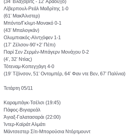
(34' Βλάχοβιτς - 12' Αραούχο)
Λίβερπουλ-Ρεάλ Μαδρίτης 1-0
(61' ΜακΆλιστερ)
Μπόντο/Γκλιμτ-Μονακό 0-1
(43' Μπαλογκάν)
Ολυμπιακός-Αϊντχόφεν 1-1
(17' Ζέλσον-90'+2' Πέπι)
Παρί Σεν Ζερμέν-Μπάγερν Μονάχου 0-2
(4', 32' Ντίας)
Τότεναμ-Κοπεγχάγη 4-0
(19' Τζόνσον, 51' Οντομπέρ, 64' Φαν ντε Βεν, 67' Παλίνια)
Τετάρτη 05/11
Καραμπάγκ-Τσέλσι (19:45)
Πάφος-Βιγιαρεάλ
Άγιαξ-Γαλατασαράι (22:00)
Ίντερ-Καϊράτ Αλμάτι
Μάντσεστερ Σίτι-Μπορούσια Ντόρτμουντ