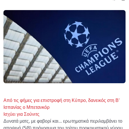
Από τις φήμες για επιστροφή στη Κύπρο, δανεικός στη Β’
Ισπανίας ο Μπετανκόρ
Ισχύει για Σούνιτς
Δυνατά ματς, με φαβορί και... ερωτηματικά περιλαμβάνει το
αποψινό (5/8) πρόγραμμα του τρίτου προκριματικού γύρου