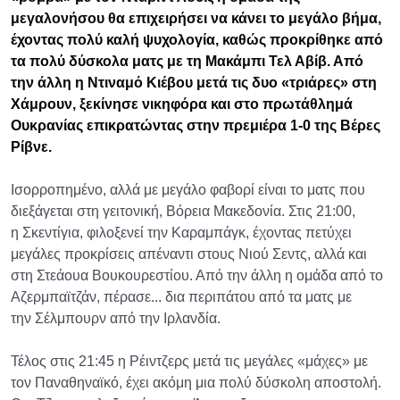
μεγαλονήσου θα επιχειρήσει να κάνει το μεγάλο βήμα,
έχοντας πολύ καλή ψυχολογία, καθώς προκρίθηκε από
τα πολύ δύσκολα ματς με τη Μακάμπι Τελ Αβίβ. Από
την άλλη η Ντιναμό Κιέβου μετά τις δυο «τριάρες» στη
Χάμρουν, ξεκίνησε νικηφόρα και στο πρωτάθλημά
Ουκρανίας επικρατώντας στην πρεμιέρα 1-0 της Βέρες
Ρίβνε.
Ισορροπημένο, αλλά με μεγάλο φαβορί είναι το ματς που
διεξάγεται στη γειτονική, Βόρεια Μακεδονία. Στις 21:00,
η Σκεντίγια, φιλοξενεί την Καραμπάγκ, έχοντας πετύχει
μεγάλες προκρίσεις απέναντι στους Νιού Σεντς, αλλά και
στη Στεάουα Βουκουρεστίου. Από την άλλη η ομάδα από το
Αζερμπαϊτζάν, πέρασε... δια περιπάτου από τα ματς με
την Σέλμπουρν από την Ιρλανδία.
Τέλος στις 21:45 η Ρέιντζερς μετά τις μεγάλες «μάχες» με
τον Παναθηναϊκό, έχει ακόμη μια πολύ δύσκολη αποστολή.