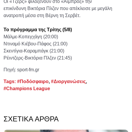
Οι «Τζερς» φιλοξενούν στο «Άιμπροξ» την
επικίνδυνη Βικτόρια Πλζεν που απέκλεισε με μεγάλη
ανατροπή μέσα στη Βέρνη τη Σερβέτ.
Το πρόγραμμα της Τρίτης (5/8)
Μάλμε-Κοπεγχάγη (20:00)
Ντιναμό Κιέβου-Πάφος (21:00)
Σκεντίγια-Καραμπάγκ (21:00)
Ρέιντζερς-Βικτόρια Πλζεν (21:45)
Πηγή: sport-fm.gr
Tags:
#Ποδόσφαιρο
,
#Διοργανώσεις
,
#Champions League
ΣΧΕΤΙΚΆ ΆΡΘΡΑ