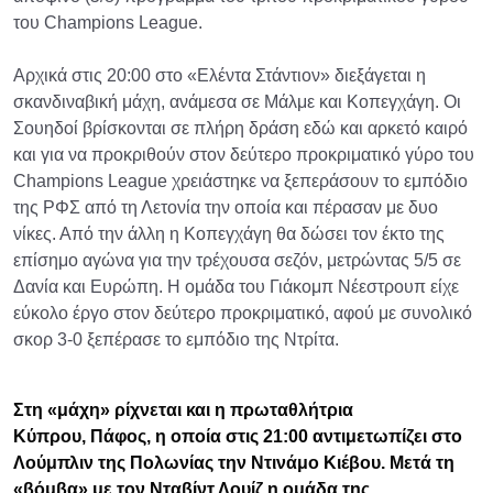
του Champions League.
Αρχικά στις 20:00 στο «Ελέντα Στάντιον» διεξάγεται η
σκανδιναβική μάχη, ανάμεσα σε Μάλμε και Κοπεγχάγη. Οι
Σουηδοί βρίσκονται σε πλήρη δράση εδώ και αρκετό καιρό
και για να προκριθούν στον δεύτερο προκριματικό γύρο του
Champions League χρειάστηκε να ξεπεράσουν το εμπόδιο
της ΡΦΣ από τη Λετονία την οποία και πέρασαν με δυο
νίκες. Από την άλλη η Κοπεγχάγη θα δώσει τον έκτο της
επίσημο αγώνα για την τρέχουσα σεζόν, μετρώντας 5/5 σε
Δανία και Ευρώπη. Η ομάδα του Γιάκομπ Νέεστρουπ είχε
εύκολο έργο στον δεύτερο προκριματικό, αφού με συνολικό
σκορ 3-0 ξεπέρασε το εμπόδιο της Ντρίτα.
Στη «μάχη» ρίχνεται και η πρωταθλήτρια
Κύπρου, Πάφος, η οποία στις 21:00 αντιμετωπίζει στο
Λούμπλιν της Πολωνίας την Ντινάμο Κιέβου. Μετά τη
«βόμβα» με τον Νταβίντ Λουίζ η ομάδα της