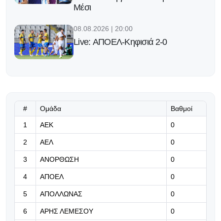
Μέσι
08.08.2026 | 20:00
Live: ΑΠΟΕΛ-Κηφισιά 2-0
08.08.2026 | 19:49
Και δεύτερη αναγκαστική αλλαγή για
Ομόνοια Αρ.
#
Ομάδα
Βαθμοί
08.08.2026 | 19:36
1
ΑΕΚ
0
Αναγκαστική αλλαγή στο ΑΕΚ-
2
ΑΕΛ
0
Ομόνοια Αρ.
3
ΑΝΟΡΘΩΣΗ
0
08.08.2026 | 19:23
4
ΑΠΟΕΛ
0
Η εντεκάδα του Παπαδόπουλου για
το φιλικό με Κηφισιά
5
ΑΠΟΛΛΩΝΑΣ
0
6
ΑΡΗΣ ΛΕΜΕΣΟΥ
0
08.08.2026 | 19:10