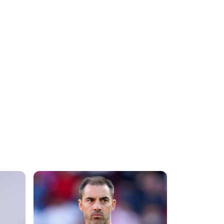
«δεν θα
δεχθούμε καμία
επίθεση»
06.08.2026 | 10:23
Στον Ολυμπιακό
ο Κωνσταντίνος
Χρίστου