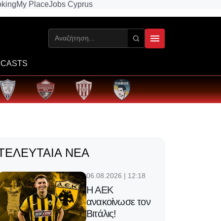
king
My Place
Jobs Cyprus
CASTS
ΤΕΛΕΥΤΑΊΑ ΝΈΑ
06.08.2026 | 12:18
Η ΑΕΚ
ανακοίνωσε τον
Βιτάλις!