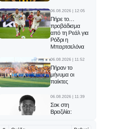
06.08.2026 | 12:05
Πήρε το…
προβάδισμα
από τη Ρεάλ για
Ρόδρι η
Μπαρτσελόνα
06.08.2026 | 11:52
Πήραν το
μήνυμα οι
παίκτες
06.08.2026 | 11:39
Σοκ στη
Βραζιλία:
Πυροβόλησαν
και σκότωσαν