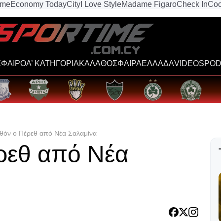
ime
Economy Today
City
I Love Style
Madame Figaro
Check In
Coo
ΦΑΙΡΟ
Α’ ΚΑΤΗΓΟΡΙΑ
ΚΑΛΑΘΟΣΦΑΙΡΑ
ΕΛΛΑΔΑ
VIDEOS
POD
θόν ο Πέρεθ από Νέα Σαλαμίνα
ρεθ από Νέα