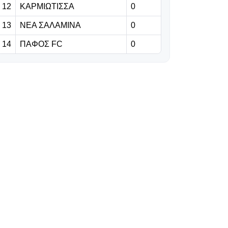
με
12
ΚΑΡΜΙΩΤΙΣΣΑ
0
αυτοπεποίθηση
13
ΝΕΑ ΣΑΛΑΜΙΝΑ
0
για διπλό
14
ΠΑΦΟΣ FC
0
06.08.2026 | 10:49
Βινίσιους: Η
πρόταση-
μαμούθ της
Άρσεναλ και οι
εξελίξεις με τη
Ρεάλ
06.08.2026 | 10:36
FIFA:
Παραδέχεται
λάθη του
Ινφαντίνο, τον
στηρίζει και
ξεκαθαρίζει…