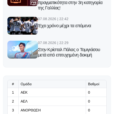
πραγματικότητα στην 3η κατηγορία
της Γαλλίας!
07.08.2026 | 22:42
Έχει χρόνο μέχρι τα επόμενα
07.08.2026 | 22:29
Στην Κρίσταλ Πάλας ο Τομιγιάσου
μετά από επιτυχημένη δοκιμή
07.08.2026 | 22:16
Υπομονή!
#
Ομάδα
Βαθμοί
07.08.2026 | 22:03
1
ΑΕΚ
0
Η Γαλατασαράι πάει για το
2
ΑΕΛ
0
μεταγραφικό «μπαμ» με Μαρτινέλι
3
ΑΝΟΡΘΩΣΗ
0