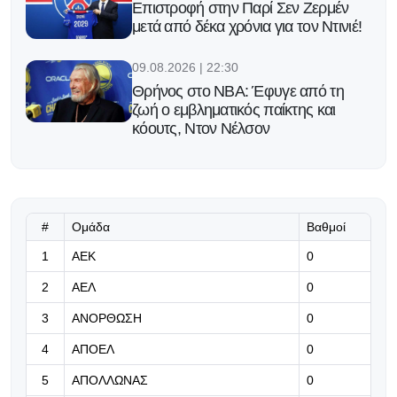
Επιστροφή στην Παρί Σεν Ζερμέν
μετά από δέκα χρόνια για τον Ντινιέ!
09.08.2026 | 22:30
Θρήνος στο NBA: Έφυγε από τη
ζωή ο εμβληματικός παίκτης και
κόουτς, Ντον Νέλσον
09.08.2026 | 22:19
Το πρόγραμμα προπονήσεων και
διασκέψεων ενόψει Μπραν
#
Ομάδα
Βαθμοί
09.08.2026 | 22:06
1
ΑΕΚ
0
Έξι φιλικά, 9 σκόρερ
2
ΑΕΛ
0
3
ΑΝΟΡΘΩΣΗ
0
09.08.2026 | 21:53
4
ΑΠΟΕΛ
0
Με 145 αθλητές η Κύπρος στους
20ούς Μεσογειακούς Αγώνες
5
ΑΠΟΛΛΩΝΑΣ
0
«Ταράντο 26»