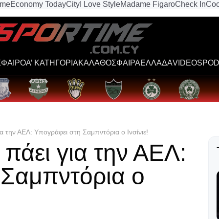
ime
Economy Today
City
I Love Style
Madame Figaro
Check In
Coo
ΦΑΙΡΟ
Α’ ΚΑΤΗΓΟΡΙΑ
ΚΑΛΑΘΟΣΦΑΙΡΑ
ΕΛΛΑΔΑ
VIDEOS
POD
ια την ΑΕΛ: Yπογράφει στη Σαμπντόρια o Ινσίνιε!
 πάει για την ΑΕΛ:
 Σαμπντόρια o