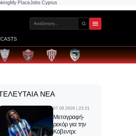
king
My Place
Jobs Cyprus
CASTS
ΤΕΛΕΥΤΑΊΑ ΝΈΑ
07.08.2026 | 23:21
Μεταγραφή-
ρεκόρ για την
Κόβεντρι: