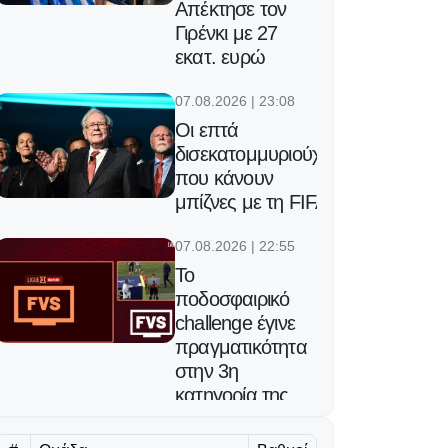
Απέκτησε τον
Γιρένκι με 27
εκατ. ευρώ
07.08.2026 | 23:08
Οι επτά
δισεκατομμυριούχοι
που κάνουν
μπίζνες με τη FIFA
07.08.2026 | 22:55
Το
ποδοσφαιρικό
challenge έγινε
πραγματικότητα
στην 3η
κατηγορία της
Γαλλίας!