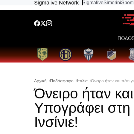
Sigmalive Network
Sigmalive
Simerini
Sport
ΠΟΔΟΣ
Αρχική
Ποδόσφαιρο
Ιταλία
Όνειρο ήταν και πάει γ
Όνειρο ήταν και
Yπογράφει στη
Ινσίνιε!