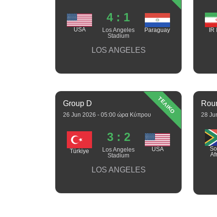
4 : 1
USA
Paraguay
Los Angeles
IR 
Stadium
LOS ANGELES
ΤΕΛΙΚΟ
Group D
Roun
26 Jun 2026 - 05:00 ώρα Κύπρου
28 Ju
3 : 2
So
USA
Los Angeles
Türkiye
Af
Stadium
LOS ANGELES