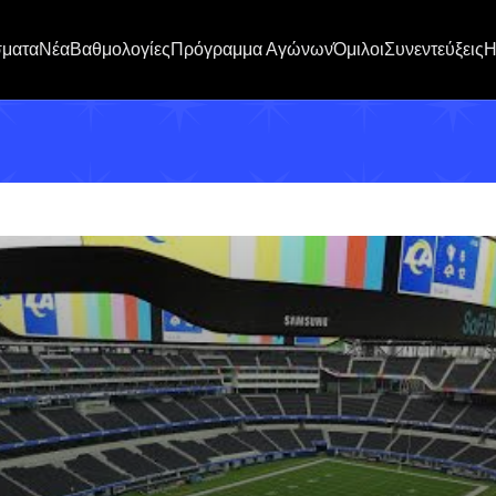
σματα
Νέα
Βαθμολογίες
Πρόγραμμα Αγώνων
Όμιλοι
Συνεντεύξεις
H