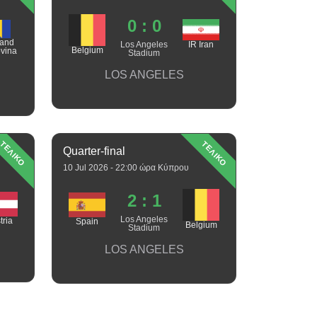
0 : 0
 and
Los Angeles
IR Iran
Belgium
vina
Stadium
LOS ANGELES
ΤΕΛΙΚΟ
ΤΕΛΙΚΟ
Quarter-final
10 Jul 2026 - 22:00 ώρα Κύπρου
2 : 1
Los Angeles
tria
Spain
Belgium
Stadium
LOS ANGELES