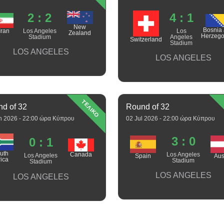
2 : 2
4 : 1
New
Bosnia
Los Angeles
Los
Iran
Zealand
Herzego
Stadium
Angeles
Switzerland
Stadium
LOS ANGELES
LOS ANGELES
ΤΕΛΙΚΟ
d of 32
Round of 32
n 2026 - 22:00 ώρα Κύπρου
02 Jul 2026 - 22:00 ώρα Κύπρου
3 : 0
0 : 1
uth
Los Angeles
Canada
Los Angeles
Spain
Aus
rica
Stadium
Stadium
LOS ANGELES
LOS ANGELES