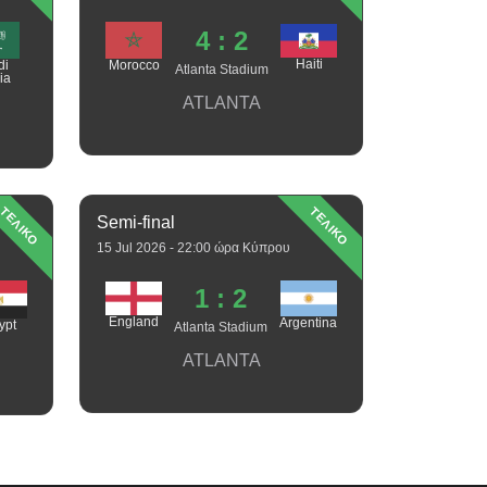
4 : 2
Haiti
di
Morocco
Atlanta Stadium
ia
ATLANTA
ΤΕΛΙΚΟ
ΤΕΛΙΚΟ
Semi-final
15 Jul 2026 - 22:00 ώρα Κύπρου
1 : 2
England
Argentina
ypt
Atlanta Stadium
ATLANTA