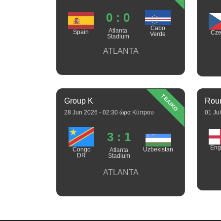
0 : 0
Cabo
Atlanta
Spain
Cze
Verde
Stadium
ATLANTA
ΤΕΛΙΚΟ
Group K
Roun
28 Jun 2026 - 02:30 ώρα Κύπρου
01 Ju
3 : 1
Eng
Uzbekistan
Congo
Atlanta
DR
Stadium
ATLANTA