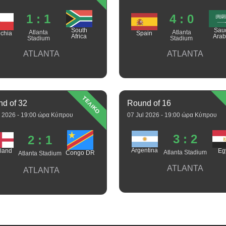
1 : 1
4 : 0
South
Sau
Atlanta
Atlanta
chia
Spain
Africa
Arab
Stadium
Stadium
ATLANTA
ATLANTA
ΤΕΛΙΚΟ
d of 32
Round of 16
l 2026 - 19:00 ώρα Κύπρου
07 Jul 2026 - 19:00 ώρα Κύπρου
3 : 2
2 : 1
Argentina
Eg
land
Atlanta Stadium
Congo DR
Atlanta Stadium
ATLANTA
ATLANTA