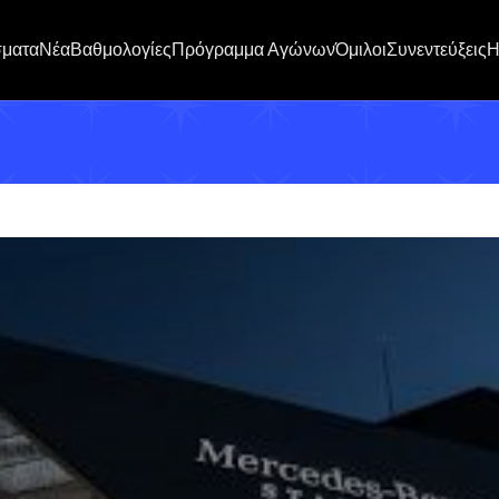
σματα
Νέα
Βαθμολογίες
Πρόγραμμα Αγώνων
Όμιλοι
Συνεντεύξεις
H