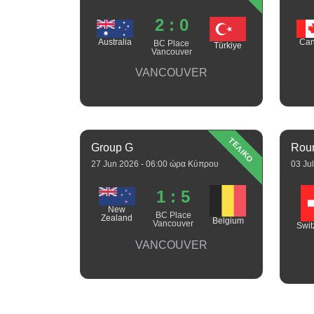
2 : 0
Australia
Ca
BC Place
Türkiye
Vancouver
VANCOUVER
ΤΕΛΙΚΟ
Group G
Roun
27 Jun 2026 - 06:00 ώρα Κύπρου
03 Ju
1 : 5
New
BC Place
Zealand
Belgium
Vancouver
Swit
VANCOUVER