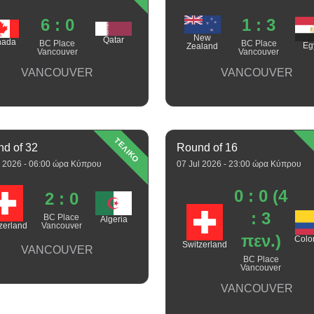
6 : 0
1 : 3
New
Qatar
nada
BC Place
BC Place
Eg
Zealand
Vancouver
Vancouver
VANCOUVER
VANCOUVER
ΤΕΛΙΚΟ
d of 32
Round of 16
l 2026 - 06:00 ώρα Κύπρου
07 Jul 2026 - 23:00 ώρα Κύπρου
0 : 0 (4
2 : 0
: 3
BC Place
Algeria
zerland
Vancouver
πεν.)
Colo
Switzerland
VANCOUVER
BC Place
Vancouver
VANCOUVER