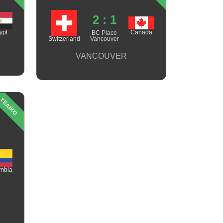
2 : 1
ypt
Canada
BC Place
Switzerland
Vancouver
VANCOUVER
ΤΕΛΙΚΟ
mbia