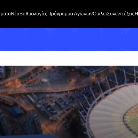
σματα
Νέα
Βαθμολογίες
Πρόγραμμα Αγώνων
Όμιλοι
Συνεντεύξεις
H