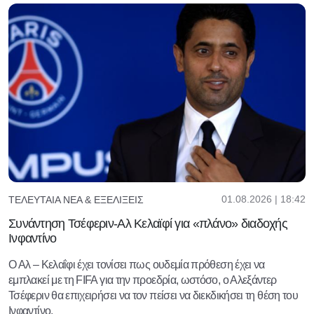
01.08.2026 | 18:42
ΤΕΛΕΥΤΑΊΑ ΝΈΑ & ΕΞΕΛΊΞΕΙΣ
Συνάντηση Τσέφεριν-Αλ Κελαϊφί για «πλάνο» διαδοχής
Ινφαντίνο
Ο Αλ – Κελαΐφι έχει τονίσει πως ουδεμία πρόθεση έχει να
εμπλακεί με τη FIFA για την προεδρία, ωστόσο, ο Αλεξάντερ
Τσέφεριν θα επιχειρήσει να τον πείσει να διεκδικήσει τη θέση του
Ινφαντίνο.