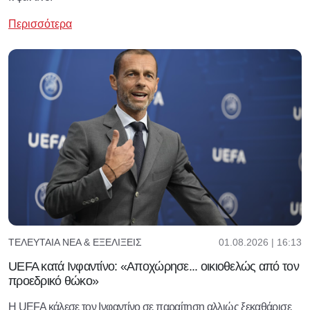
Περισσότερα
01.08.2026 | 16:13
ΤΕΛΕΥΤΑΊΑ ΝΈΑ & ΕΞΕΛΊΞΕΙΣ
UEFA κατά Ινφαντίνο: «Aποχώρησε... οικιοθελώς από τον
προεδρικό θώκο»
Η UEFA κάλεσε τον Ινφαντίνο σε παραίτηση αλλιώς ξεκαθάρισε