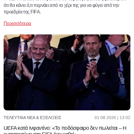
ότι θα κάνει ό,τι περνάει από το χέρι της για να φύγει από την
προεδρία της FIFA.
Περισσότερα
01.08.2026 | 13:02
ΤΕΛΕΥΤΑΊΑ ΝΈΑ & ΕΞΕΛΊΞΕΙΣ
UEFA κατά Ινφαντίνο: «Το ποδόσφαιρο δεν πωλείται – Η