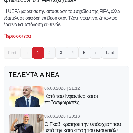
εμπιστοσύνη στη FIFA έχει χαθεί»
Η UEFA χαιρέτισε την απόσυρση του σχεδίου της FIFA, αλλά
εξαπέλυσε σφοδρή επίθεση στον Τζάνι Ινφαντίνο, ζητώντας
έρευνα και απόδοση ευθυνών.
Περισσότερα
First
«
1
2
3
4
5
»
Last
ΤΕΛΕΥΤΑΊΑ ΝΈΑ
06.08.2026 | 21:12
Κατά του Ινφαντίνο και οι
ποδοσφαιριστές!
06.08.2026 | 20:13
Ο Γκάβι κράτησε την υπόσχεσή του
μετά την κατάκτηση του Μουντιάλ!