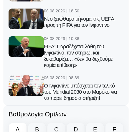
06.08.2026 | 18:50
Νέο ξεκάθαρο μήνυμα της UEFA
προς τη FIFA για τον Ινφαντίνο
06.08.2026 | 10:36
FIFA: Παραδέχεται λάθη του
Ινφαντίνο, τον στηρίζει και
ξεκαθαρίζει… «δεν θα δεχθούμε
καμία επίθεση»
06.08.2026 | 08:39
Ο Ινφαντίνο υπόσχεται τον τελικό
του Μundial 2030 στο Μαρόκο για
να πάρει δημόσια στήριξη!
05.08.2026 | 17:32
Βαθμολογία Ομίλων
Eπίθεση Φίγκο κατά του Ινφαντίνο:
«Πρέπει να παραιτηθείς για να
A
B
C
D
E
F
σωθεί το ποδόσφαιρο»