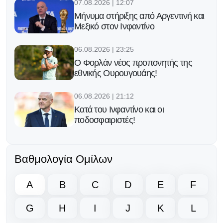
07.08.2026 | 12:07
Μήνυμα στήριξης από Αργεντινή και
Μεξικό στον Ινφαντίνο
06.08.2026 | 23:25
Ο Φορλάν νέος προπονητής της
εθνικής Ουρουγουάης!
06.08.2026 | 21:12
Κατά του Ινφαντίνο και οι
ποδοσφαιριστές!
06.08.2026 | 20:13
Ο Γκάβι κράτησε την υπόσχεσή του
Βαθμολογία Ομίλων
μετά την κατάκτηση του Μουντιάλ!
A
B
C
D
E
F
06.08.2026 | 18:50
Νέο ξεκάθαρο μήνυμα της UEFA
G
H
I
J
K
L
προς τη FIFA για τον Ινφαντίνο