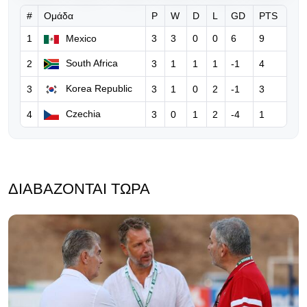
#
Ομάδα
P
W
D
L
GD
PTS
06.08.2026 | 10:36
FIFA: Παραδέχεται λάθη του
1
Mexico
3
3
0
0
6
9
Ινφαντίνο, τον στηρίζει και
South Africa
2
3
1
1
1
-1
4
ξεκαθαρίζει… «δεν θα δεχθούμε
καμία επίθεση»
Korea Republic
3
3
1
0
2
-1
3
06.08.2026 | 08:39
Czechia
4
3
0
1
2
-4
1
Ο Ινφαντίνο υπόσχεται τον τελικό
του Μundial 2030 στο Μαρόκο για
να πάρει δημόσια στήριξη!
ΔΙΑΒΆΖΟΝΤΑΙ ΤΏΡΑ
05.08.2026 | 17:32
Eπίθεση Φίγκο κατά του Ινφαντίνο:
«Πρέπει να παραιτηθείς για να
σωθεί το ποδόσφαιρο»