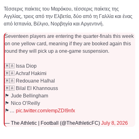
Τέσσερις παίκτες του Μαρόκου, τέσσερις παίκτες της
Αγγλίας, τρεις από την Ελβετία, δύο από τη Γαλλία και ένας
από Ισπανία, Βέλγιο, Νορβηγία και Αργεντινή.
Seventeen players are entering the quarter-finals this week
on one yellow card, meaning if they are booked again this
round they will pick up a one-game suspension.
🇲🇦 Issa Diop
🇲🇦 Achraf Hakimi
🇲🇦 Redouane Halhal
🇲🇦 Bilal El Khannouss
🏴󠁧󠁢󠁥󠁮󠁧󠁿 Jude Bellingham
🏴󠁧󠁢󠁥󠁮󠁧󠁿 Nico O’Reilly
🏴󠁧󠁢󠁥󠁮󠁧󠁿…
pic.twitter.com/empZDI9nfx
— The Athletic | Football (@TheAthleticFC)
July 8, 2026