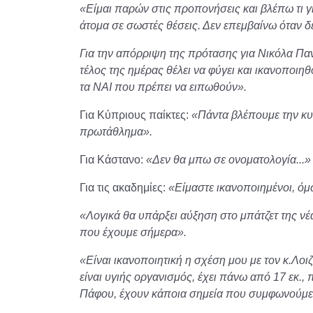
«Είμαι παρών στις προπονήσεις και βλέπω τι γί
άτομα σε σωστές θέσεις. Δεν επεμβαίνω όταν δε
Για την απόρριψη της πρότασης για Νικόλα Πανα
τέλος της ημέρας θέλει να φύγει και ικανοποιη
τα ΝΑΙ που πρέπει να ειπωθούν».
Για Κύπριους παίκτες:
«Πάντα βλέπουμε την κυπ
πρωτάθλημα».
Για Κάστανο:
«Δεν θα μπω σε ονοματολογία...»
Για τις ακαδημίες:
«Είμαστε ικανοποιημένοι, όμω
«Λογικά θα υπάρξει αύξηση στο μπάτζετ της νέ
που έχουμε σήμερα».
«Είναι ικανοποιητική η σχέση μου με τον κ.Λοι
είναι υγιής οργανισμός, έχει πάνω από 17 εκ.,
Πάφου, έχουν κάποια σημεία που συμφωνούμε