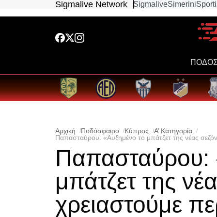
Sigmalive Network
Sigmalive
Simerini
Sport
ΠΟΔΟΣ
Αρχική
Ποδόσφαιρο
Κύπρος
Α’ Κατηγορία
Παπασταύρου: «Αυξημένο το μπάτζετ της νέας σεζόν
Παπασταύρου: 
μπάτζετ της νέα
χρειαστούμε πε