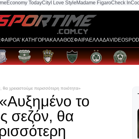
ime
Economy Today
City
I Love Style
Madame Figaro
Check In
Coo
ΦΑΙΡΟ
Α’ ΚΑΤΗΓΟΡΙΑ
ΚΑΛΑΘΟΣΦΑΙΡΑ
ΕΛΛΑΔΑ
VIDEOS
POD
, θα χρειαστούμε περισσότερη ποιότητα»
«Αυξημένο το
ς σεζόν, θα
ρισσότερη