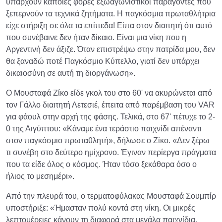
υπάρχουν κάποιες φορές εξωαγωνιστικοί παράγοντες που
ξεπερνούν τα τεχνικά ζητήματα. Η παγκόσμια πρωταθλήτρια
είχε στήριξη σε όλα τα επίπεδα! Είπα στον διαιτητή ότι αυτό
που συνέβαινε δεν ήταν δίκαιο. Είναι μια νίκη που η
Αργεντινή δεν άξιζε. Όταν επιστρέψω στην πατρίδα μου, δεν
θα ξαναδώ ποτέ Παγκόσμιο Κύπελλο, γιατί δεν υπάρχει
δικαιοσύνη σε αυτή τη διοργάνωση».
Ο Μουσταφά Ζίκο είδε γκολ του στο 60' να ακυρώνεται από
τον Γάλλο διαιτητή Λετεσιέ, έπειτα από παρέμβαση του VAR
για φάουλ στην αρχή της φάσης. Τελικά, στο 67' πέτυχε το 2-
0 της Αιγύπτου: «Κάναμε ένα τεράστιο παιχνίδι απέναντι
στον παγκόσμιο πρωταθλητή», δήλωσε ο Ζίκο. «Δεν ξέρω
τι συνέβη στο δεύτερο ημίχρονο. Έγιναν περίεργα πράγματα
που τα είδε όλος ο κόσμος. Ήταν τόσο ξεκάθαρα όσο ο
ήλιος το μεσημέρι».
Από την πλευρά του, ο τερματοφύλακας Μουσταφά Σουμπίρ
υποστήριξε: «Ήμασταν πολύ κοντά στη νίκη. Οι μικρές
λεπτομέρειες κάνουν τη διαφορά στα μεγάλα παιχνίδια.