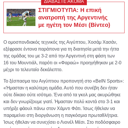
ΔΙΑΒΑΣΤΕ ΑΚΟΜΑ
ΣΤΙΓΜΙΟΤΥΠΑ: Η επική
ανατροπή της Αργεντινής
με ηγέτη τον Μέσι (Βίντεο)
Ο ομοσπονδιακός τεχνικός της Αιγύπτου, Χοσάμ Χασάν,
εξέφρασε έντονα παράπονα για τη διαιτησία μετά την ήττα
της ομάδας του με 3-2 από την Αργεντινή στη φάση των
16 του Μουντιάλ, παρότι οι «Φαραώ» προηγήθηκαν με 2-0
μέχρι το τελευταίο δεκάλεπτο.
Το ξέσπασμα του Αιγύπτιου προπονητή στο «BeIN Sports»:
«Ήμασταν η καλύτερη ομάδα. Αυτό που συνέβη δεν ήταν
ούτε δίκαιο ούτε ισότιμο. Ένα από τα γκολ μας ακυρώθηκε
και δεν γνωρίζουμε γιατί. Ήμασταν πολύ κοντά στο 3-1 και
υπήρξε φάουλ πάνω στον Χάμντι Φάτι. Ίσως ήθελαν να
παραμείνει στη διοργάνωση η παγκόσμια πρωταθλήτρια.
Ίσως ήθελαν να συνεχίσει ο Λιονέλ Μέσι. Στο ποδόσφαιρο