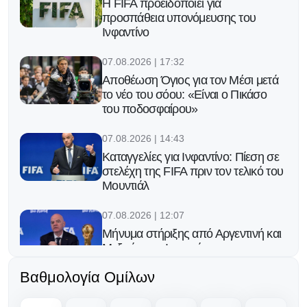
Η FIFA προειδοποιεί για
προσπάθεια υπονόμευσης του
Ινφαντίνο
07.08.2026 | 17:32
Αποθέωση Όγιος για τον Μέσι μετά
το νέο του σόου: «Είναι ο Πικάσο
του ποδοσφαίρου»
07.08.2026 | 14:43
Καταγγελίες για Ινφαντίνο: Πίεση σε
στελέχη της FIFA πριν τον τελικό του
Μουντιάλ
07.08.2026 | 12:07
Μήνυμα στήριξης από Αργεντινή και
Μεξικό στον Ινφαντίνο
Βαθμολογία Ομίλων
06.08.2026 | 23:25
Ο Φορλάν νέος προπονητής της