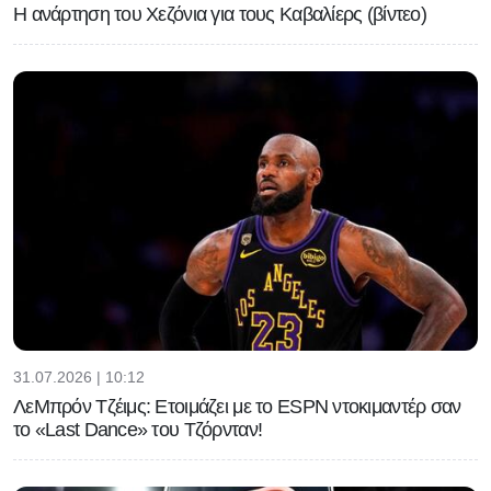
Η ανάρτηση του Χεζόνια για τους Καβαλίερς (βίντεο)
31.07.2026 | 10:12
ΛεΜπρόν Τζέιμς: Ετοιμάζει με το ESPN ντοκιμαντέρ σαν
το «Last Dance» του Τζόρνταν!