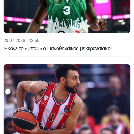
29.07.2026 | 22:55
Έκανε το «μπαμ» ο Παναθηναϊκός με Φρανσίσκο!