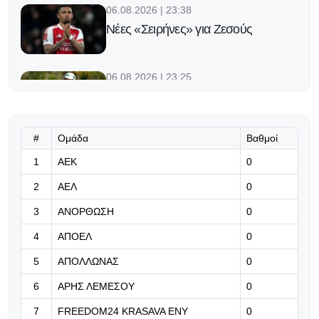
06.08.2026 | 23:38
Νέες «Σειρήνες» για Ζεσούς
06.08.2026 | 23:25
Ο Φορλάν νέος προπονητής της
εθνικής Ουρουγουάης!
#
Ομάδα
Βαθμοί
06.08.2026 | 23:12
1
ΑΕΚ
0
«Μπορούμε να βασιστούμε σε
όλους τους παίκτες μας»
2
ΑΕΛ
0
06.08.2026 | 23:06
3
ΑΝΟΡΘΩΣΗ
0
Έχασε από την Άντερλεχτ ο ΠΑΟΚ,
4
ΑΠΟΕΛ
0
όλα για όλα στο Βέλγιο!
5
ΑΠΟΛΛΩΝΑΣ
0
06.08.2026 | 22:59
6
ΑΡΗΣ ΛΕΜΕΣΟΥ
0
«Η διαδρομή της γαλαζοκίτρινης
ασπίδας στον χρόνο» (vid)
7
FREEDOM24 KRASAVA ΕΝΥ
0