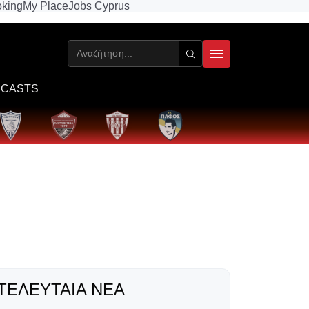
king
My Place
Jobs Cyprus
CASTS
ΤΕΛΕΥΤΑΊΑ ΝΈΑ