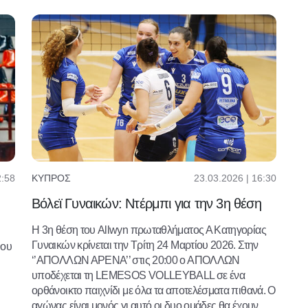
2:58
23.03.2026 | 16:30
ΚΎΠΡΟΣ
Βόλεϊ Γυναικών: Ντέρμπι για την 3η θέση
Η 3η θέση του Allwyn πρωταθλήματος Α Κατηγορίας
Γυναικών κρίνεται την Τρίτη 24 Μαρτίου 2026. Στην
9ου
‘’ΑΠΟΛΛΩΝ ΑΡΕΝΑ’’ στις 20:00 ο ΑΠΟΛΛΩΝ
υποδέχεται τη LEMESOS VOLLEYBALL σε ένα
ορθάνοικτο παιχνίδι με όλα τα αποτελέσματα πιθανά. Ο
αγώνας είναι μονός γι αυτό οι δυο ομάδες θα έχουν