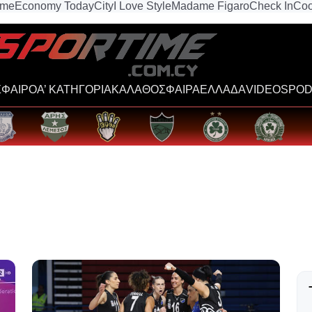
ime
Economy Today
City
I Love Style
Madame Figaro
Check In
Coo
ΦΑΙΡΟ
Α’ ΚΑΤΗΓΟΡΙΑ
ΚΑΛΑΘΟΣΦΑΙΡΑ
ΕΛΛΑΔΑ
VIDEOS
POD