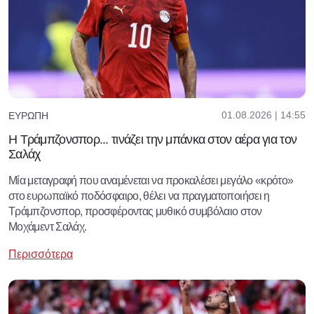
01.08.2026 | 14:55
ΕΥΡΏΠΗ
Η Τράμπζονσπορ... τινάζει την μπάνκα στον αέρα για τον
Σαλάχ
Μία μεταγραφή που αναμένεται να προκαλέσει μεγάλο «κρότο»
στο ευρωπαϊκό ποδόσφαιρο, θέλει να πραγματοποιήσει η
Τράμπζονσπορ, προσφέροντας μυθικό συμβόλαιο στον
Μοχάμεντ Σαλάχ.
Περισσότερα