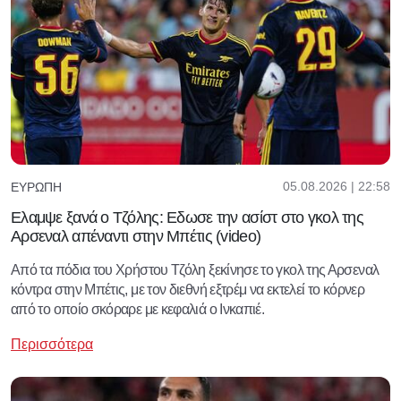
05.08.2026 | 22:58
ΕΥΡΏΠΗ
Ελαμψε ξανά ο Τζόλης: Εδωσε την ασίστ στο γκολ της
Αρσεναλ απέναντι στην Μπέτις (video)
Από τα πόδια του Χρήστου Τζόλη ξεκίνησε το γκολ της Αρσεναλ
κόντρα στην Μπέτις, με τον διεθνή εξτρέμ να εκτελεί το κόρνερ
από το οποίο σκόραρε με κεφαλιά ο Ινκαπιέ.
Περισσότερα