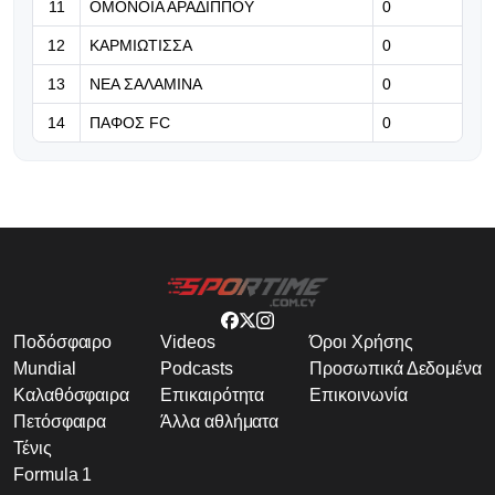
11
ΟΜΟΝΟΙΑ ΑΡΑΔΙΠΠΟΥ
0
12
ΚΑΡΜΙΩΤΙΣΣΑ
0
13
ΝΕΑ ΣΑΛΑΜΙΝΑ
0
14
ΠΑΦΟΣ FC
0
Ποδόσφαιρο
Videos
Όροι Χρήσης
Mundial
Podcasts
Προσωπικά Δεδομένα
Καλαθόσφαιρα
Επικαιρότητα
Επικοινωνία
Πετόσφαιρα
Άλλα αθλήματα
Τένις
Formula 1