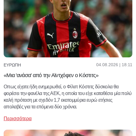
04.08.2026 | 18:11
ΕΥΡΏΠΗ
«Μια 'ανάσα' από την Αϊντχόφεν ο Κόστιτς»
Οπως είχατε ήδη ενημερωθεί, ο Φίλιπ Κόστιτς δύσκολα θα
φορέσει την φανέλα της ΑΕΚ, η οποία του είχε καταθέσει μία πολύ
καλή πρόταση με σχεδόν 1,7 εκατομμύρια ευρώ ετήσιες
απολαβές για τα επόμενα δύο χρόνια.
Περισσότερα