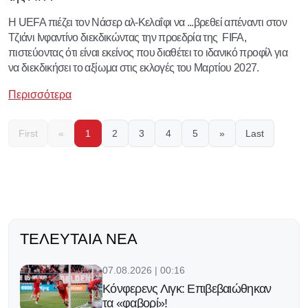
H UEFA πιέζει τον Νάσερ αλ-Κελαΐφι να ...βρεθεί απέναντι στον
Τζιάνι Ινφαντίνο διεκδικώντας την προεδρία της FIFA,
πιστεύοντας ότι είναι εκείνος που διαθέτει το ιδανικό προφίλ για
να διεκδικήσει το αξίωμα στις εκλογές του Μαρτίου 2027.
Περισσότερα
First
«
1
2
3
4
5
»
Last
ΤΕΛΕΥΤΑΊΑ ΝΈΑ
07.08.2026 | 00:16
Κόνφερενς Λιγκ: Επιβεβαιώθηκαν
τα «φαβορί»!