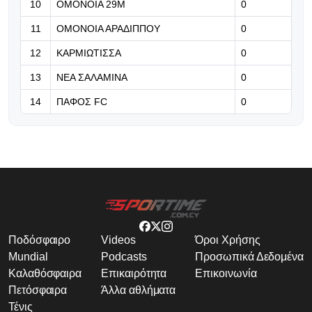
07.08.2026 | 21:24
10
ΟΜΟΝΟΙΑ 29Μ
0
Βραβείο ΑΝΘΡΩΠΙΑΣ για τον Τάσο
11
ΟΜΟΝΟΙΑ ΑΡΑΔΙΠΠΟΥ
0
Χατζηγιοβάννη
12
ΚΑΡΜΙΩΤΙΣΣΑ
0
13
ΝΕΑ ΣΑΛΑΜΙΝΑ
0
14
ΠΑΦΟΣ FC
0
Ποδόσφαιρο
Videos
Όροι Χρήσης
Mundial
Podcasts
Προσωπικά Δεδομένα
Καλαθόσφαιρα
Επικαιρότητα
Επικοινωνία
Πετόσφαιρα
Άλλα αθλήματα
Τένις