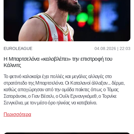
04.08.2026 | 22:03
EUROLEAGUE
Η Μπαρτσελόνα «καλοβλέπει» την επιστροφή του
Κάλινιτς
Το φετινό καλοκαίρι έχει πολλές και μεγάλες αλλαγές στο
στρατόπεδο της Μπαρτσελόνα. Οι Καταλανοί άλλαξαν... δέρμα,
καθώς αποχώρησαν από την ομάδα παίκτες όπως ο Τόμας
Σατοράνσκι, ο Γιαν Βέσελι, ο Ουίλι Ερνανγκόμεθ, ο Τορνίκε
Σενγκέλια, με τον μέσο όρο ηλικίας να κατεβαίνει.
Περισσότερα