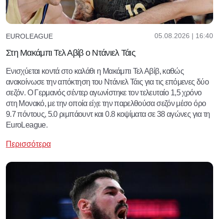
05.08.2026 | 16:40
EUROLEAGUE
Στη Μακάμπι Τελ Αβίβ ο Ντάνιελ Τάις
Ενισχύεται κοντά στο καλάθι η Μακάμπι Τελ Αβίβ, καθώς
ανακοίνωσε την απόκτηση του Ντάνιελ Τάις για τις επόμενες δύο
σεζόν. Ο Γερμανός σέντερ αγωνίστηκε τον τελευταίο 1,5 χρόνο
στη Μονακό, με την οποία είχε την παρελθούσα σεζόν μέσο όρο
9.7 πόντους, 5.0 ριμπάουντ και 0.8 κοψίματα σε 38 αγώνες για τη
EuroLeague.
Περισσότερα