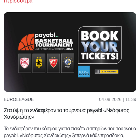
Περισσότερα
04.08.2026 | 11:39
EUROLEAGUE
Στα ύψη το ενδιαφέρον το τουρνουά payabl «Νεόφυτος
Χανδριώτης»
Το ενδιαφέρον του κόσμου για τα πακέτα εισιτηρίων του τουρνουά
payabl. «Νεόφυτος Χανδριώτης» ξεπερνά κάθε προσδοκία,