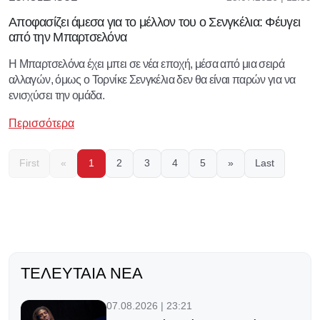
Αποφασίζει άμεσα για το μέλλον του ο Σενγκέλια: Φέυγει
από την Μπαρτσελόνα
Η Μπαρτσελόνα έχει μπει σε νέα εποχή, μέσα από μια σειρά
αλλαγών, όμως ο Τορνίκε Σενγκέλια δεν θα είναι παρών για να
ενισχύσει την ομάδα.
Περισσότερα
First
«
1
2
3
4
5
»
Last
ΤΕΛΕΥΤΑΊΑ ΝΈΑ
07.08.2026 | 23:21