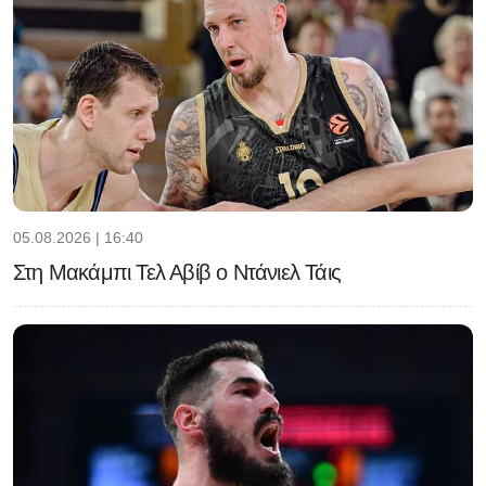
05.08.2026 | 16:40
Στη Μακάμπι Τελ Αβίβ ο Ντάνιελ Τάις