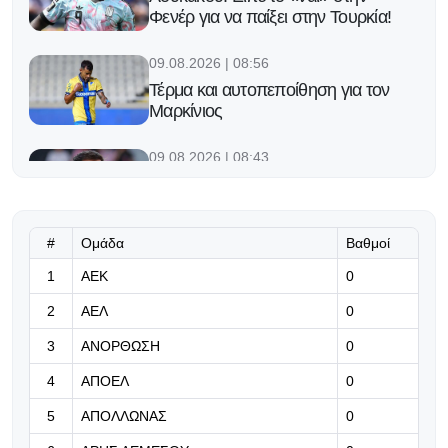
Φενέρ για να παίξει στην Τουρκία!
09.08.2026 | 08:56
Τέρμα και αυτοπεποίθηση για τον
Μαρκίνιος
09.08.2026 | 08:43
Έφτασαν στο Ροζάριο ο Μέσι και η
οικογένειά του για την κηδεία του
πατέρα του (video)
#
Ομάδα
Βαθμοί
09.08.2026 | 08:30
1
ΑΕΚ
0
Χρήμα, αρκετό... χρήμα!
2
ΑΕΛ
0
3
ΑΝΟΡΘΩΣΗ
0
09.08.2026 | 08:18
4
ΑΠΟΕΛ
0
«Πολύ πιο συμπαγή η άμυνα μας με
τον Καρσέδο...»
5
ΑΠΟΛΛΩΝΑΣ
0