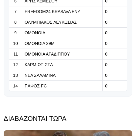
6
ΑΡΗΣ ΛΕΜΕΣΟΥ
0
09.08.2026 | 08:05
Ατύχημα για αλεξιπτωτιστή πριν τη
7
FREEDOM24 KRASAVA ΕΝΥ
0
σέντρα σε ματς Ολλανδίας (βίντεο)
8
ΟΛΥΜΠΙΑΚΟΣ ΛΕΥΚΩΣΙΑΣ
0
08.08.2026 | 23:04
9
ΟΜΟΝΟΙΑ
0
Carabao Cup: Άνετες προκρίσεις
10
ΟΜΟΝΟΙΑ 29Μ
0
για τα φαβορί
11
ΟΜΟΝΟΙΑ ΑΡΑΔΙΠΠΟΥ
0
12
ΚΑΡΜΙΩΤΙΣΣΑ
0
13
ΝΕΑ ΣΑΛΑΜΙΝΑ
0
14
ΠΑΦΟΣ FC
0
ΔΙΑΒΆΖΟΝΤΑΙ ΤΏΡΑ