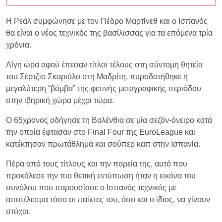
Η Ρεάλ συμφώνησε με τον Πέδρο Μαρτίνεθ και ο Ισπανός
θα είναι ο νέος τεχνικός της βασίλισσας για τα επόμενα τρία
χρόνια.
Λίγη ώρα αφού έπεσαν τίτλοι τέλους στη σύντομη θητεία
του Σέρτζιο Σκαριόλο στη Μαδρίτη, πυροδοτήθηκε η
μεγαλύτερη “βόμβα” της φετινής μεταγραφικής περιόδου
στην ιβηρική χώρα μέχρι τώρα.
Ο 65χρονος οδήγησε τη Βαλένθια σε μία σεζόν-όνειρο κατά
την οποία έφτασαν στο Final Four της EuroLeague και
κατέκτησαν πρωτάθλημα και σούπερ καπ στην Ισπανία.
Πέρα από τους τίτλους και την πορεία της, αυτό που
προκάλεσε την πιο θετική εντύπωση ήταν η εικόνα του
συνόλου που παρουσίασε ο Ισπανός τεχνικός με
αποτέλεσμα τόσο οι παίκτες του, όσο και ο ίδιος, να γίνουν
στόχοι.