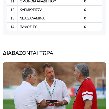
11
ΟΜΟΝΟΙΑ ΑΡΑΔΙΠΠΟΥ
0
08.08.2026 | 13:24
Marca: Παρί και Μπαρτσελόνα
12
ΚΑΡΜΙΩΤΙΣΣΑ
0
συζητούν για Φεράν Τόρες - Κοντά
13
ΝΕΑ ΣΑΛΑΜΙΝΑ
0
στη συμφωνία
14
ΠΑΦΟΣ FC
0
ΔΙΑΒΆΖΟΝΤΑΙ ΤΏΡΑ