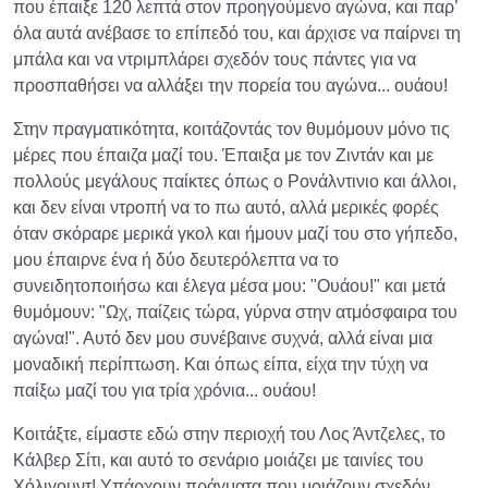
που έπαιξε 120 λεπτά στον προηγούμενο αγώνα, και παρ’
όλα αυτά ανέβασε το επίπεδό του, και άρχισε να παίρνει τη
μπάλα και να ντριμπλάρει σχεδόν τους πάντες για να
προσπαθήσει να αλλάξει την πορεία του αγώνα... ουάου!
Στην πραγματικότητα, κοιτάζοντάς τον θυμόμουν μόνο τις
μέρες που έπαιζα μαζί του. Έπαιξα με τον Ζιντάν και με
πολλούς μεγάλους παίκτες όπως ο Ρονάλντινιο και άλλοι,
και δεν είναι ντροπή να το πω αυτό, αλλά μερικές φορές
όταν σκόραρε μερικά γκολ και ήμουν μαζί του στο γήπεδο,
μου έπαιρνε ένα ή δύο δευτερόλεπτα να το
συνειδητοποιήσω και έλεγα μέσα μου: "Ουάου!" και μετά
θυμόμουν: "Ωχ, παίζεις τώρα, γύρνα στην ατμόσφαιρα του
αγώνα!". Αυτό δεν μου συνέβαινε συχνά, αλλά είναι μια
μοναδική περίπτωση. Και όπως είπα, είχα την τύχη να
παίξω μαζί του για τρία χρόνια... ουάου!
Κοιτάξτε, είμαστε εδώ στην περιοχή του Λος Άντζελες, το
Κάλβερ Σίτι, και αυτό το σενάριο μοιάζει με ταινίες του
Χόλιγουντ! Υπάρχουν πράγματα που μοιάζουν σχεδόν