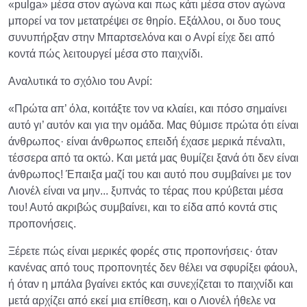
«pulga» μέσα στον αγώνα και πως κάτι μέσα στον αγώνα
μπορεί να τον μετατρέψει σε θηρίο. Εξάλλου, οι δυο τους
συνυπήρξαν στην Μπαρτσελόνα και ο Ανρί είχε δει από
κοντά πώς λειτουργεί μέσα στο παιχνίδι.
Αναλυτικά το σχόλιο του Ανρί:
«Πρώτα απ’ όλα, κοιτάξτε τον να κλαίει, και πόσο σημαίνει
αυτό γι’ αυτόν και για την ομάδα. Μας θύμισε πρώτα ότι είναι
άνθρωπος· είναι άνθρωπος επειδή έχασε μερικά πέναλτι,
τέσσερα από τα οκτώ. Και μετά μας θυμίζει ξανά ότι δεν είναι
άνθρωπος! Έπαιξα μαζί του και αυτό που συμβαίνει με τον
Λιονέλ είναι να μην... ξυπνάς το τέρας που κρύβεται μέσα
του! Αυτό ακριβώς συμβαίνει, και το είδα από κοντά στις
προπονήσεις.
Ξέρετε πώς είναι μερικές φορές στις προπονήσεις· όταν
κανένας από τους προπονητές δεν θέλει να σφυρίξει φάουλ,
ή όταν η μπάλα βγαίνει εκτός και συνεχίζεται το παιχνίδι και
μετά αρχίζει από εκεί μια επίθεση, και ο Λιονέλ ήθελε να