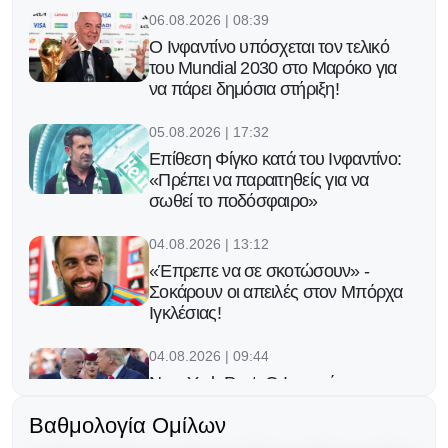
06.08.2026 | 08:39
Ο Ινφαντίνο υπόσχεται τον τελικό
του Μundial 2030 στο Μαρόκο για
να πάρει δημόσια στήριξη!
05.08.2026 | 17:32
Eπίθεση Φίγκο κατά του Ινφαντίνο:
«Πρέπει να παραιτηθείς για να
σωθεί το ποδόσφαιρο»
04.08.2026 | 13:12
«Έπρεπε να σε σκοτώσουν» -
Σοκάρουν οι απειλές στον Μπόρχα
Ιγκλέσιας!
04.08.2026 | 09:44
New York Post: Ο Ινφαντίνο
παρακαλεί τον Τραμπ για να σώσει
Βαθμολογία Ομίλων
τη θέση του!