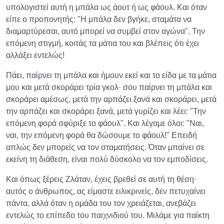
υπολογιστεί αυτή η μπάλα ως άουτ ή ως φάουλ. Και όταν
είπε ο προπονητής: "Η μπάλα δεν βγήκε, σταμάτα να
διαμαρτύρεσαι, αυτό μπορεί να συμβεί στον αγώνα". Την
επόμενη στιγμή, κοιτάς τα μάτια του και βλέπεις ότι έχει
αλλάξει εντελώς!
Πάει, παίρνει τη μπάλα και ήμουν εκεί και το είδα με τα μάτια
μου και μετά σκοράρει τρία γκολ· σου παίρνει τη μπάλα και
σκοράρει αμέσως, μετά την αρπάζει ξανά και σκοράρει, μετά
την αρπάζει και σκοράρει ξανά, μετά γυρίζει και λέει: "Την
επόμενη φορά σφύριξε το φάουλ". Και λέγαμε όλοι: "Ναι,
ναι, την επόμενη φορά θα δώσουμε το φάουλ!" Επειδή
απλώς δεν μπορείς να τον σταματήσεις. Όταν μπαίνει σε
εκείνη τη διάθεση, είναι πολύ δύσκολο να τον εμποδίσεις.
Και όπως ξέρεις Ζλάταν, έχεις βρεθεί σε αυτή τη θέση·
αυτός ο άνθρωπος, ας είμαστε ειλικρινείς, δεν πετυχαίνει
πάντα, αλλά όταν η ομάδα του τον χρειάζεται, ανεβάζει
εντελώς το επίπεδο του παιχνιδιού του. Μιλάμε για παίκτη