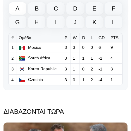
03.08.2026 | 15:13
A
B
C
D
E
F
Η Αγγλία αποσύρει τη στήριξή της
στον Ινφαντίνο
G
H
I
J
K
L
03.08.2026 | 13:50
#
Ομάδα
P
W
D
L
GD
PTS
Ο Βενγκέρ δέχεται... πυρά για τη
στάση του στο σχέδιο Ινφαντίνο!
1
Mexico
3
3
0
0
6
9
South Africa
2
3
1
1
1
-1
4
03.08.2026 | 11:53
Μακρόν κατά Ινφαντίνο και υπέρ της
Korea Republic
3
3
1
0
2
-1
3
ενότητας στο παγκόσμιο
Czechia
4
3
0
1
2
-4
1
ποδόσφαιρο
03.08.2026 | 08:19
Η UEFA θα κινηθεί νομικά κατά του
Ινφαντίνο!
ΔΙΑΒΆΖΟΝΤΑΙ ΤΏΡΑ
02.08.2026 | 18:13
«Τρίζει η καρέκλα» του Τζιάνι