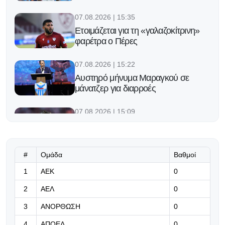
07.08.2026 | 15:35
Ετοιμάζεται για τη «γαλαζοκίτρινη»
φαρέτρα ο Πέρες
07.08.2026 | 15:22
Αυστηρό μήνυμα Μαραγκού σε
μάνατζερ για διαρροές
07.08.2026 | 15:09
Ο Μέσι βάζει τέλος στις φήμες για
την μεταγραφή του γιου στην
Μπαρτσελόνα με μια viral απάντηση
#
Ομάδα
Βαθμοί
07.08.2026 | 14:56
1
ΑΕΚ
0
Ομόνοια: Μουντιαλικός
2
ΑΕΛ
0
ποδοσφαιριστής για το δεξί άκρο της
άμυνας (pic)
3
ΑΝΟΡΘΩΣΗ
0
4
ΑΠΟΕΛ
07.08.2026 | 14:43
0