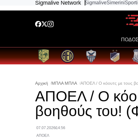
Sigmalive Network
Sigmalive
Simerini
Sport
ΠΟΔΟΣ
Αρχική
ΜΠΛΑ ΜΠΛΑ
ΑΠΟΕΛ / Ο κόουτς με τους β
ΑΠΟΕΛ / Ο κόου
βοηθούς του! 
07.07.2026
14:56
ΑΠΟΕΛ