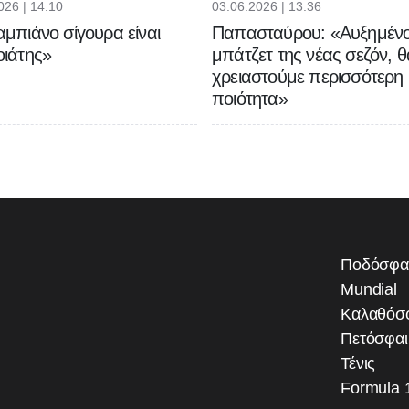
026 | 14:10
03.06.2026 | 13:36
μπιάνο σίγουρα είναι
Παπασταύρου: «Αυξημένο
ιάτης»
μπάτζετ της νέας σεζόν, θ
χρειαστούμε περισσότερη
ποιότητα»
Ποδόσφα
Mundial
Καλαθόσ
Πετόσφα
Τένις
Formula 