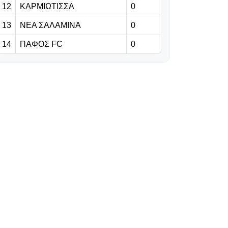
12
ΚΑΡΜΙΩΤΙΣΣΑ
0
06.08.2026 | 23:06
13
ΝΕΑ ΣΑΛΑΜΙΝΑ
0
Έχασε από την
14
ΠΑΦΟΣ FC
0
Άντερλεχτ ο
ΠΑΟΚ, όλα για
όλα στο Βέλγιο!
06.08.2026 | 22:59
«Η διαδρομή της
γαλαζοκίτρινης
ασπίδας στον
χρόνο» (vid)
06.08.2026 | 22:55
Πρόβλημα με
Κίνα, στη θέση
του ο Σέμα