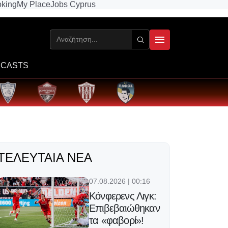
king
My Place
Jobs Cyprus
CASTS
ΤΕΛΕΥΤΑΊΑ ΝΈΑ
07.08.2026 | 00:16
Κόνφερενς Λιγκ:
Επιβεβαιώθηκαν
τα «φαβορί»!