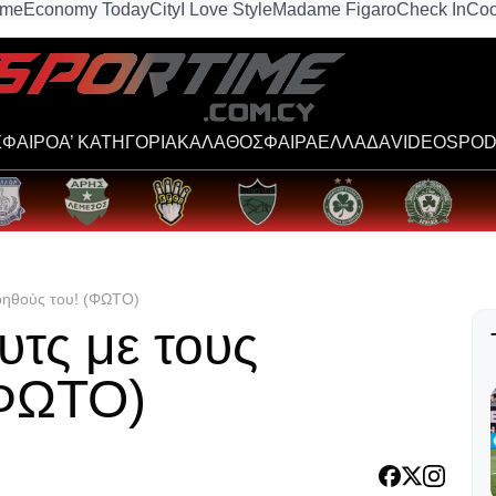
ime
Economy Today
City
I Love Style
Madame Figaro
Check In
Coo
ΦΑΙΡΟ
Α’ ΚΑΤΗΓΟΡΙΑ
ΚΑΛΑΘΟΣΦΑΙΡΑ
ΕΛΛΑΔΑ
VIDEOS
POD
οηθούς του! (ΦΩΤΟ)
τς με τους
(ΦΩΤΟ)