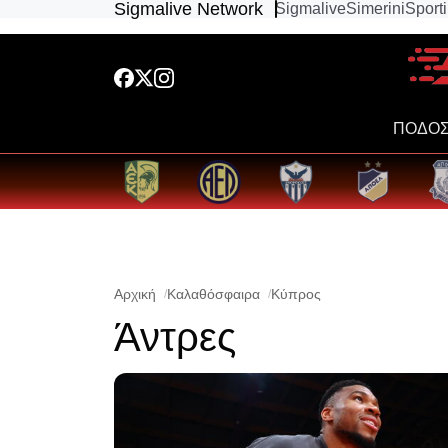
Sigmalive Network
Sigmalive
Simerini
Sport
ΠΟΔΟΣ
Αρχική
Καλαθόσφαιρα
Κύπρος
Άντρες