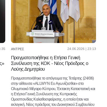
3:35
24.06.2026 | 23:13
ΆΝΤΡΕΣ
Πραγματοποιήθηκε η Ετήσια Γενική
ς»
Συνέλευση της ΚΟΚ - Νέος Πρόεδρος ο
Λούης Δημητρίου
Πραγματοποιήθηκε το απόγευμα της Τετάρτης (24/06)
στην αίθουσα «ALLWYN Ευ Αγωνίζεσθαι» στο
Ολυμπιακό Μέγαρο Κύπρου, Έκτακτη Καταστατική και
η Ετήσια Γενική Συνέλευση της Κυπριακής
Ομοσπονδίας Καλαθοσφαίρισης, η οποία ήταν και
εκλογική. Νέος πρόεδρος του Διοικητικού Συμβουλίου