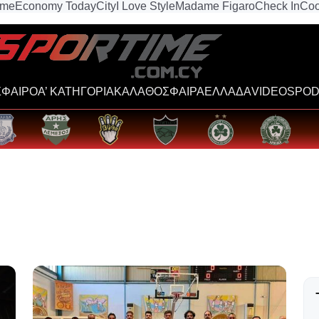
ime
Economy Today
City
I Love Style
Madame Figaro
Check In
Coo
ΦΑΙΡΟ
Α’ ΚΑΤΗΓΟΡΙΑ
ΚΑΛΑΘΟΣΦΑΙΡΑ
ΕΛΛΑΔΑ
VIDEOS
POD