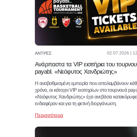
02.07.2026 | 1
ΆΝΤΡΕΣ
Ανάρπαστα τα VIP εισιτήρια του τουρνο
payabl. «Νεόφυτος Χανδριώτης»
Η αναβαθμισμένη εμπειρία που απολαμβάνουν κάθ
χρόνο, οι κάτοχοι VIP εισιτηρίων στο τουρνουά paya
«Νεόφυτος Χανδριώτης» έχει ανεβάσει κατακόρυφα
ενδιαφέρον και για τη φετινή διοργάνωση.
Περισσότερα