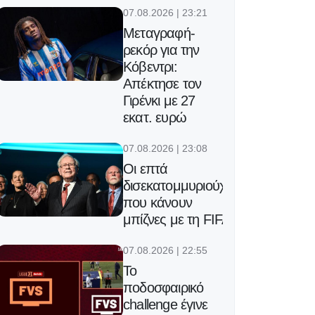
07.08.2026 | 23:21
Μεταγραφή-
ρεκόρ για την
Κόβεντρι:
Απέκτησε τον
Γιρένκι με 27
εκατ. ευρώ
07.08.2026 | 23:08
Οι επτά
δισεκατομμυριούχοι
που κάνουν
μπίζνες με τη FIFA
07.08.2026 | 22:55
Το
ποδοσφαιρικό
challenge έγινε