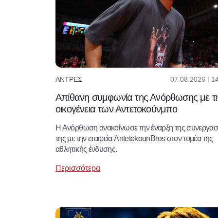
07.08.2026 | 1
ΆΝΤΡΕΣ
Απίθανη συμφωνία της Ανόρθωσης με τ
οικογένεια των Αντετοκούνμπο
Η Ανόρθωση ανακοίνωσε την έναρξη της συνεργασ
της με την εταιρεία AntetokounBros στον τομέα της
αθλητικής ένδυσης.
Περισσότερα