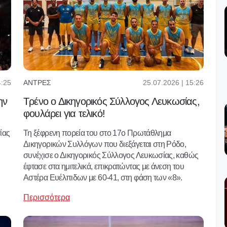
4:25
25.07.2026 | 15:26
ΆΝΤΡΕΣ
ην
Τρένο ο Δικηγορικός Σύλλογος Λευκωσίας,
φουλάρει για τελικό!
ίας
Τη ξέφρενη πορεία του στο 17ο Πρωτάθλημα
Δικηγορικών Συλλόγων που διεξάγεται στη Ρόδο,
συνέχισε ο Δικηγορικός Σύλλογος Λευκωσίας, καθώς
έφτασε στα ημιτελικά, επικρατώντας με άνεση του
Αστέρα Ευέλπιδων με 60-41, στη φάση των «8».
Περισσότερα