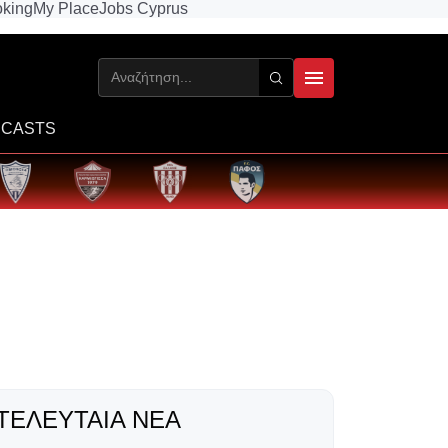
king
My Place
Jobs Cyprus
CASTS
ΤΕΛΕΥΤΑΊΑ ΝΈΑ