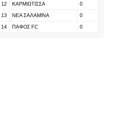
Κονομή!
12
ΚΑΡΜΙΩΤΙΣΣΑ
0
13
ΝΕΑ ΣΑΛΑΜΙΝΑ
0
07.08.2026 | 18:11
14
ΠΑΦΟΣ FC
0
Ο Ολυμπιακός
ανακοίνωσε τον
γιο του Τζιοβάνι
και τον αδερφό
του Ρέτσου
07.08.2026 | 17:58
Για πρώτη φορά
από κοντά
07.08.2026 | 17:45
Το Ελεγκτικό
Συνέδριο «πάγωσε»