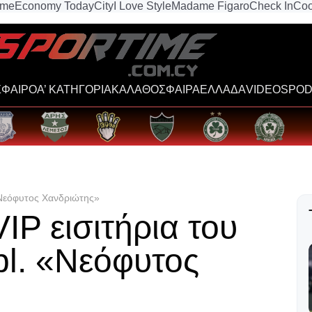
ime
Economy Today
City
I Love Style
Madame Figaro
Check In
Coo
ΦΑΙΡΟ
Α’ ΚΑΤΗΓΟΡΙΑ
ΚΑΛΑΘΟΣΦΑΙΡΑ
ΕΛΛΑΔΑ
VIDEOS
POD
«Νεόφυτος Χανδριώτης»
IP εισιτήρια του
l. «Νεόφυτος