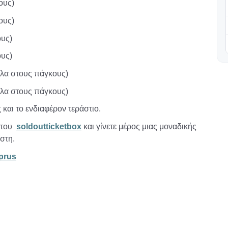
ους)
ους)
ους)
ους)
πλα στους πάγκους)
πλα στους πάγκους)
και το ενδιαφέρον τεράστιο.
ω του
soldoutticketbox
και γίνετε μέρος μιας μοναδικής
στη.
yprus