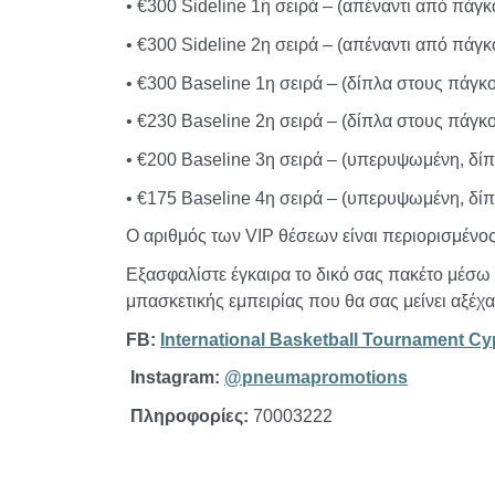
• €300 Sideline 1η σειρά – (απέναντι από πάγκ
• €300 Sideline 2η σειρά – (απέναντι από πάγκ
• €300 Baseline 1η σειρά – (δίπλα στους πάγκ
• €230 Baseline 2η σειρά – (δίπλα στους πάγκ
• €200 Baseline 3η σειρά – (υπερυψωμένη, δί
• €175 Baseline 4η σειρά – (υπερυψωμένη, δί
Ο αριθμός των VIP θέσεων είναι περιορισμένος 
Εξασφαλίστε έγκαιρα το δικό σας πακέτο μέσ
μπασκετικής εμπειρίας που θα σας μείνει αξέχα
FB:
International Basketball Tournament C
Instagram:
@pneumapromotions
Πληροφορίες:
70003222