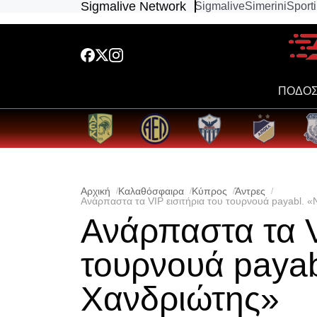
Sigmalive Network
Sigmalive
Simerini
Sport
ΠΟΔΟΣ
Αρχική
Καλαθόσφαιρα
Κύπρος
Άντρες
Ανάρπαστα τα VIP εισιτήρια του τουρνουά payabl. 
Ανάρπαστα τα V
τουρνουά payab
Χανδριώτης»