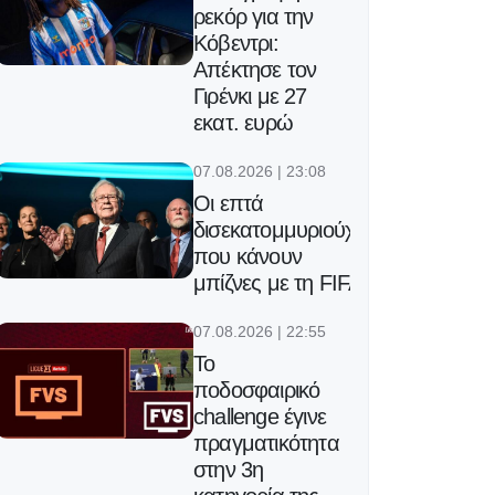
ρεκόρ για την
Κόβεντρι:
Απέκτησε τον
Γιρένκι με 27
εκατ. ευρώ
07.08.2026 | 23:08
Οι επτά
δισεκατομμυριούχοι
που κάνουν
μπίζνες με τη FIFA
07.08.2026 | 22:55
Το
ποδοσφαιρικό
challenge έγινε
πραγματικότητα
στην 3η