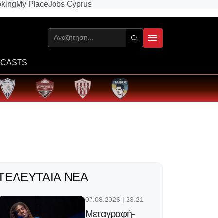
king
My Place
Jobs Cyprus
CASTS
ΤΕΛΕΥΤΑΊΑ ΝΈΑ
07.08.2026 | 23:21
Μεταγραφή-