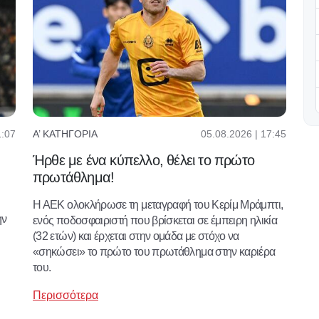
05.08.2026 | 17:45
1:07
Α’ ΚΑΤΗΓΟΡΊΑ
Ήρθε με ένα κύπελλο, θέλει το πρώτο
πρωτάθλημα!
Η ΑΕΚ ολοκλήρωσε τη μεταγραφή του Κερίμ Μράμπτι,
ην
ενός ποδοσφαιριστή που βρίσκεται σε έμπειρη ηλικία
(32 ετών) και έρχεται στην ομάδα με στόχο να
«σηκώσει» το πρώτο του πρωτάθλημα στην καριέρα
του.
Περισσότερα