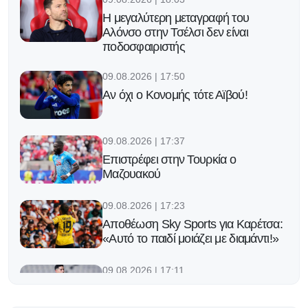
Η μεγαλύτερη μεταγραφή του
Αλόνσο στην Τσέλσι δεν είναι
ποδοσφαιριστής
09.08.2026 | 17:50
Αν όχι ο Κονομής τότε Αϊβού!
09.08.2026 | 17:37
Επιστρέφει στην Τουρκία ο
Μαζουακού
09.08.2026 | 17:23
Αποθέωση Sky Sports για Καρέτσα:
«Αυτό το παιδί μοιάζει με διαμάντι!»
09.08.2026 | 17:11
Όρεξη για δράση